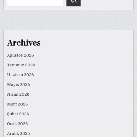
ARA
Archives
Ağustos 2026
Temmuz 2026
Haziran 2026
Mayıs 2026
Nisan 2026
Mart 2026
Şubat 2026
Ocak 2026
Aralık 2025