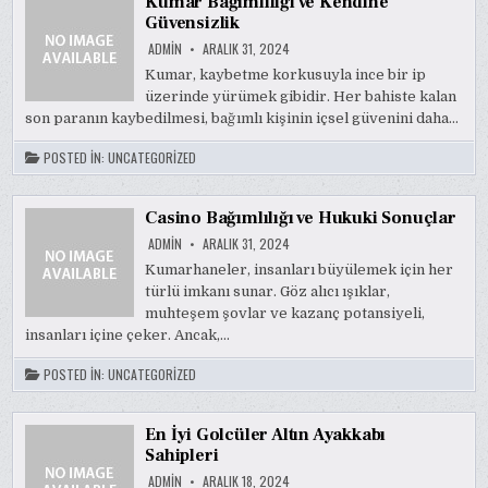
Kumar Bağımlılığı ve Kendine
Güvensizlik
ADMIN
ARALIK 31, 2024
Kumar, kaybetme korkusuyla ince bir ip
üzerinde yürümek gibidir. Her bahiste kalan
son paranın kaybedilmesi, bağımlı kişinin içsel güvenini daha…
POSTED IN:
UNCATEGORIZED
Casino Bağımlılığı ve Hukuki Sonuçlar
ADMIN
ARALIK 31, 2024
Kumarhaneler, insanları büyülemek için her
türlü imkanı sunar. Göz alıcı ışıklar,
muhteşem şovlar ve kazanç potansiyeli,
insanları içine çeker. Ancak,…
POSTED IN:
UNCATEGORIZED
En İyi Golcüler Altın Ayakkabı
Sahipleri
ADMIN
ARALIK 18, 2024