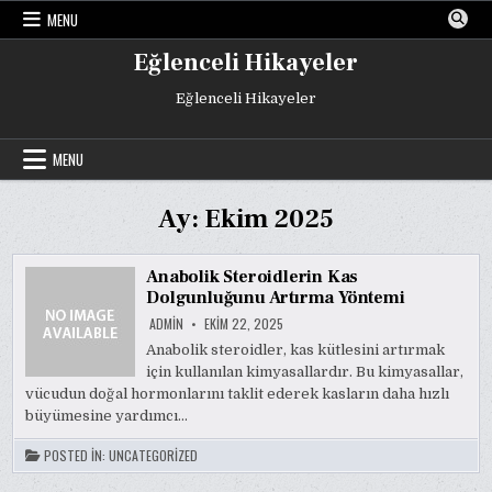
Skip
MENU
to
content
Eğlenceli Hikayeler
Eğlenceli Hikayeler
MENU
Ay:
Ekim 2025
Anabolik Steroidlerin Kas
Dolgunluğunu Artırma Yöntemi
ADMIN
EKIM 22, 2025
Anabolik steroidler, kas kütlesini artırmak
için kullanılan kimyasallardır. Bu kimyasallar,
vücudun doğal hormonlarını taklit ederek kasların daha hızlı
büyümesine yardımcı…
POSTED IN:
UNCATEGORIZED