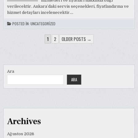
hizmetleri ve fiyatları hakkında bilgi
verilecektir. Ankara’daki servis seçenekleri, fiyatlandırma ve
hizmet detayları incelenecektir….
POSTED IN:
UNCATEGORIZED
YAZI
1
2
OLDER POSTS →
SAYFALAMASI
Ara
ARA
Archives
Ağustos 2026