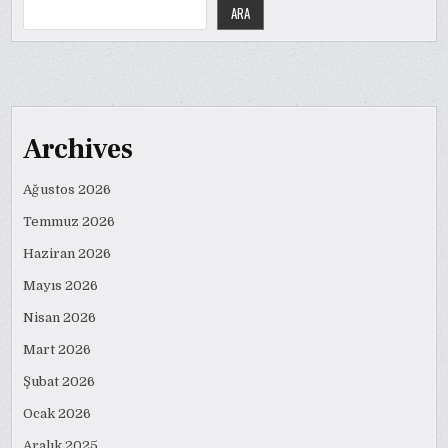
ARA
Archives
Ağustos 2026
Temmuz 2026
Haziran 2026
Mayıs 2026
Nisan 2026
Mart 2026
Şubat 2026
Ocak 2026
Aralık 2025