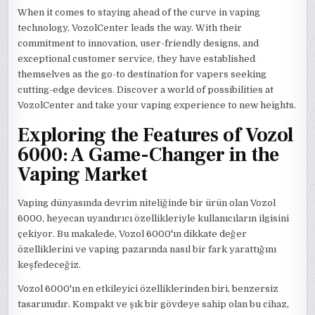
When it comes to staying ahead of the curve in vaping
technology, VozolCenter leads the way. With their
commitment to innovation, user-friendly designs, and
exceptional customer service, they have established
themselves as the go-to destination for vapers seeking
cutting-edge devices. Discover a world of possibilities at
VozolCenter and take your vaping experience to new heights.
Exploring the Features of Vozol
6000: A Game-Changer in the
Vaping Market
Vaping dünyasında devrim niteliğinde bir ürün olan Vozol
6000, heyecan uyandırıcı özellikleriyle kullanıcıların ilgisini
çekiyor. Bu makalede, Vozol 6000'ın dikkate değer
özelliklerini ve vaping pazarında nasıl bir fark yarattığını
keşfedeceğiz.
Vozol 6000'ın en etkileyici özelliklerinden biri, benzersiz
tasarımıdır. Kompakt ve şık bir gövdeye sahip olan bu cihaz,