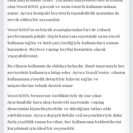
tasarımıyla dikkat çeker. Dayanıklı malzemelerden üretilmiş
olan Vozol 6000, güvenli ve uzun ömürlü kullanım imkanı
sunar. Ayrıca kompakt boyutuyla taşınabilirlik açısından da
tercih edilen bir seçenektir.
Vozol 6000'ın en büyük avantajlarından biri de yüksek
performanslı pilidir. Güçlü bataryası sayesinde uzun süreli
kullanım sağlar ve hızlı şarj özelliğiyle kullanıcılara zaman
kazandırır. Böylece vaping keyfini kesintisiz olarak
yaşayabilirsiniz.
Bu cihazın kullanımı da oldukça kolaydır. Basit tasarımıyla her
seviyedeki kullanıcıya hitap eder. Ayrıca VozolCenter, cihazın
kullanımına yönelik detaylı bir kılavuz sağlar ve
müşterilerine teknik destek sunar.
Vozol 6000, benzersiz özellikleriyle de öne çıkar.
Ayarlanabilir hava akışı kontrolü sayesinde, vaping
deneyimini kişiselleştirebilir ve dilediğiniz tatları elde
edebilirsiniz. Ayrıca değiştirilebilir coil seçenekleriyle daha
fazla çeşitlilik sunan bu cihaz, her kullanıcının beklentilerini
karşılamak için ideal bir seçenektir.