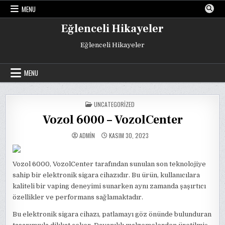
Skip
MENU
to
content
Eğlenceli Hikayeler
Eğlenceli Hikayeler
MENU
POSTED
UNCATEGORIZED
IN
Vozol 6000 – VozolCenter
ADMIN
KASIM 30, 2023
Vozol 6000, VozolCenter tarafından sunulan son teknolojiye
sahip bir elektronik sigara cihazıdır. Bu ürün, kullanıcılara
kaliteli bir vaping deneyimi sunarken aynı zamanda şaşırtıcı
özellikler ve performans sağlamaktadır.
Bu elektronik sigara cihazı, patlamayı göz önünde bulunduran