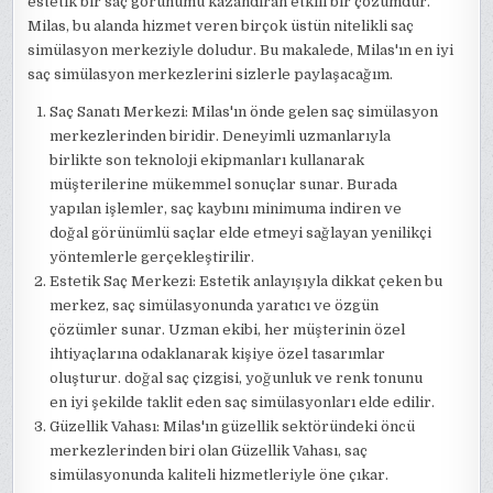
estetik bir saç görünümü kazandıran etkili bir çözümdür.
Milas, bu alanda hizmet veren birçok üstün nitelikli saç
simülasyon merkeziyle doludur. Bu makalede, Milas'ın en iyi
saç simülasyon merkezlerini sizlerle paylaşacağım.
Saç Sanatı Merkezi: Milas'ın önde gelen saç simülasyon
merkezlerinden biridir. Deneyimli uzmanlarıyla
birlikte son teknoloji ekipmanları kullanarak
müşterilerine mükemmel sonuçlar sunar. Burada
yapılan işlemler, saç kaybını minimuma indiren ve
doğal görünümlü saçlar elde etmeyi sağlayan yenilikçi
yöntemlerle gerçekleştirilir.
Estetik Saç Merkezi: Estetik anlayışıyla dikkat çeken bu
merkez, saç simülasyonunda yaratıcı ve özgün
çözümler sunar. Uzman ekibi, her müşterinin özel
ihtiyaçlarına odaklanarak kişiye özel tasarımlar
oluşturur. doğal saç çizgisi, yoğunluk ve renk tonunu
en iyi şekilde taklit eden saç simülasyonları elde edilir.
Güzellik Vahası: Milas'ın güzellik sektöründeki öncü
merkezlerinden biri olan Güzellik Vahası, saç
simülasyonunda kaliteli hizmetleriyle öne çıkar.