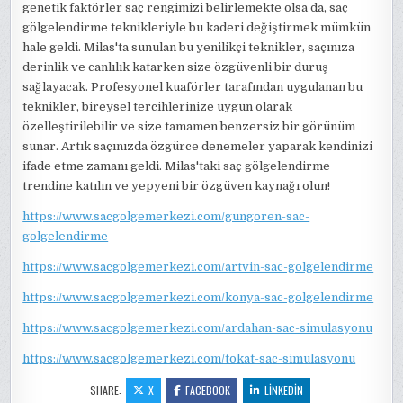
genetik faktörler saç rengimizi belirlemekte olsa da, saç
gölgelendirme teknikleriyle bu kaderi değiştirmek mümkün
hale geldi. Milas'ta sunulan bu yenilikçi teknikler, saçınıza
derinlik ve canlılık katarken size özgüvenli bir duruş
sağlayacak. Profesyonel kuaförler tarafından uygulanan bu
teknikler, bireysel tercihlerinize uygun olarak
özelleştirilebilir ve size tamamen benzersiz bir görünüm
sunar. Artık saçınızda özgürce denemeler yaparak kendinizi
ifade etme zamanı geldi. Milas'taki saç gölgelendirme
trendine katılın ve yepyeni bir özgüven kaynağı olun!
https://www.sacgolgemerkezi.com/gungoren-sac-
golgelendirme
https://www.sacgolgemerkezi.com/artvin-sac-golgelendirme
https://www.sacgolgemerkezi.com/konya-sac-golgelendirme
https://www.sacgolgemerkezi.com/ardahan-sac-simulasyonu
https://www.sacgolgemerkezi.com/tokat-sac-simulasyonu
SHARE:
X
FACEBOOK
LINKEDIN