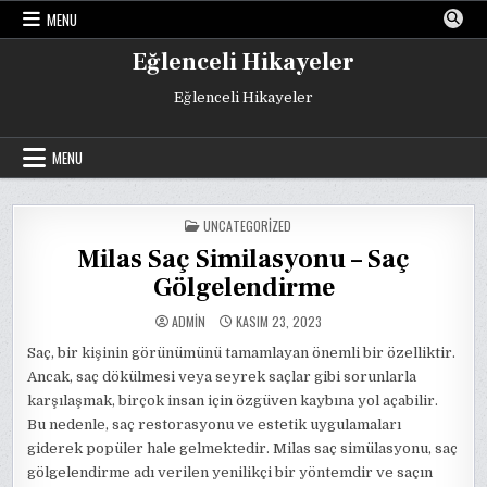
Skip
MENU
to
content
Eğlenceli Hikayeler
Eğlenceli Hikayeler
MENU
POSTED
UNCATEGORIZED
IN
Milas Saç Similasyonu – Saç
Gölgelendirme
ADMIN
KASIM 23, 2023
Saç, bir kişinin görünümünü tamamlayan önemli bir özelliktir.
Ancak, saç dökülmesi veya seyrek saçlar gibi sorunlarla
karşılaşmak, birçok insan için özgüven kaybına yol açabilir.
Bu nedenle, saç restorasyonu ve estetik uygulamaları
giderek popüler hale gelmektedir. Milas saç simülasyonu, saç
gölgelendirme adı verilen yenilikçi bir yöntemdir ve saçın