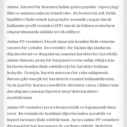
Anime, küresel bir fenomen haline gelen popüler Japon çizgi
film ve animasyonlarını temsil eder. Bu benzersiz stil, farklı
kişilikleri ifade etmek için gençler arasında yaygın olarak
kullanılan profil resimleri (PP) olarak da bilinen avatarların
oluşturulmasında sıklıkla tercih ediliyor.
Anime PP resimleri, birçok insan için kendini ifade etmenin
yaratıcı bir yoludur. Bu resimler, bir kişinin ilgi alanlarını,
düşüncelerini ve duygularını yansıtan karakterleri içerebilir.
Anime dünyası, geniş bir kurgusal evrene sahip olduğu için
herkesin kendini ifade edebileceği bir karakter bulması
kolaydır. Örneğin, hayatta maceracı bir ruha sahipseniz,
Naruto gibi enerjik bir karakterin resmini kullanabilirsiniz.
Ya da içsel bir huzura yönelik bir dürtünüz varsa, Chihiro'nun
duruluğunu yansıtan Spirited Away'deki karakteri
seçebilirsiniz.
Anime PP resimleri ayrıca benzersizlik ve bağımsızlık hissi
verir. Bu resimlerle kendinizi diğerlerinden ayırabilir ve
kişisel tarzınızı ifade edebilirsiniz. Ayrıca anime PP resimleri
duygusal bir bağ kurmanıza da yardımcı olabilir. Belirli bir