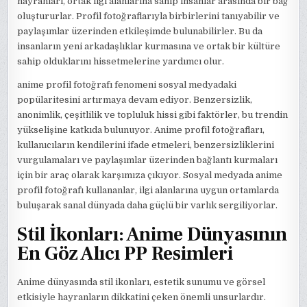
hayranları, ortak ilgi alanlarına sahip insanlar arasında bir bağ
oluştururlar. Profil fotoğraflarıyla birbirlerini tanıyabilir ve
paylaşımlar üzerinden etkileşimde bulunabilirler. Bu da
insanların yeni arkadaşlıklar kurmasına ve ortak bir kültüre
sahip olduklarını hissetmelerine yardımcı olur.
anime profil fotoğrafı fenomeni sosyal medyadaki
popülaritesini artırmaya devam ediyor. Benzersizlik,
anonimlik, çeşitlilik ve topluluk hissi gibi faktörler, bu trendin
yükselişine katkıda bulunuyor. Anime profil fotoğrafları,
kullanıcıların kendilerini ifade etmeleri, benzersizliklerini
vurgulamaları ve paylaşımlar üzerinden bağlantı kurmaları
için bir araç olarak karşımıza çıkıyor. Sosyal medyada anime
profil fotoğrafı kullananlar, ilgi alanlarına uygun ortamlarda
buluşarak sanal dünyada daha güçlü bir varlık sergiliyorlar.
Stil İkonları: Anime Dünyasının
En Göz Alıcı PP Resimleri
Anime dünyasında stil ikonları, estetik sunumu ve görsel
etkisiyle hayranların dikkatini çeken önemli unsurlardır.