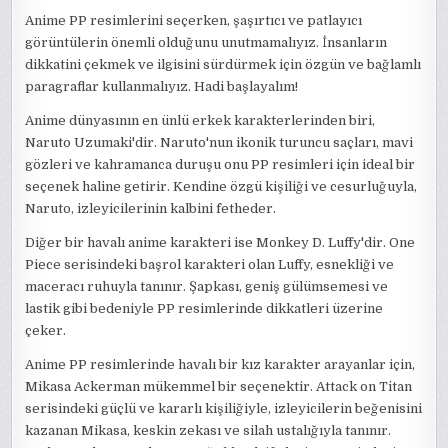
Anime PP resimlerini seçerken, şaşırtıcı ve patlayıcı
görüntülerin önemli olduğunu unutmamalıyız. İnsanların
dikkatini çekmek ve ilgisini sürdürmek için özgün ve bağlamlı
paragraflar kullanmalıyız. Hadi başlayalım!
Anime dünyasının en ünlü erkek karakterlerinden biri,
Naruto Uzumaki'dir. Naruto'nun ikonik turuncu saçları, mavi
gözleri ve kahramanca duruşu onu PP resimleri için ideal bir
seçenek haline getirir. Kendine özgü kişiliği ve cesurluğuyla,
Naruto, izleyicilerinin kalbini fetheder.
Diğer bir havalı anime karakteri ise Monkey D. Luffy'dir. One
Piece serisindeki başrol karakteri olan Luffy, esnekliği ve
maceracı ruhuyla tanınır. Şapkası, geniş gülümsemesi ve
lastik gibi bedeniyle PP resimlerinde dikkatleri üzerine
çeker.
Anime PP resimlerinde havalı bir kız karakter arayanlar için,
Mikasa Ackerman mükemmel bir seçenektir. Attack on Titan
serisindeki güçlü ve kararlı kişiliğiyle, izleyicilerin beğenisini
kazanan Mikasa, keskin zekası ve silah ustalığıyla tanınır.