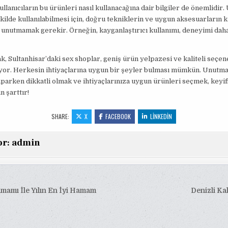
kullanıcıların bu ürünleri nasıl kullanacağına dair bilgiler de önemlidir.
şekilde kullanılabilmesi için, doğru tekniklerin ve uygun aksesuarların k
 unutmamak gerekir. Örneğin, kayganlaştırıcı kullanımı, deneyimi daha 
k, Sultanhisar’daki sex shoplar, geniş ürün yelpazesi ve kaliteli seçene
yor. Herkesin ihtiyaçlarına uygun bir şeyler bulması mümkün. Unutma
aparken dikkatli olmak ve ihtiyaçlarınıza uygun ürünleri seçmek, keyifl
n şarttır!
SHARE:
X
FACEBOOK
LINKEDIN
or:
admin
amı İle Yılın En İyi Hamam
Denizli Ka
esi