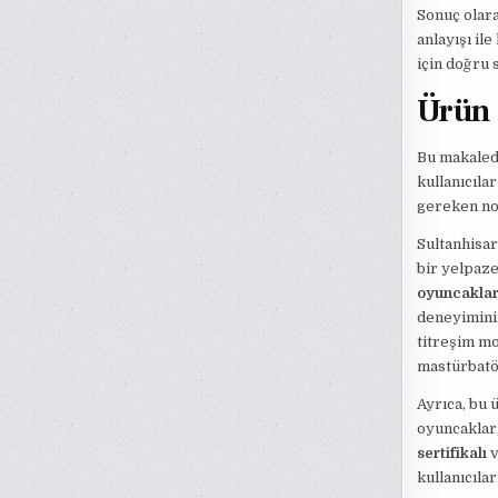
Sonuç olara
anlayışı il
için doğru 
Ürün Ç
Bu makalede
kullanıcıla
gereken nok
Sultanhisar
bir yelpaze
oyuncaklar
deneyimini 
titreşim mo
mastürbatör
Ayrıca, bu 
oyuncaklar,
sertifikalı
kullanıcılar