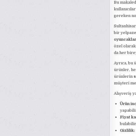
Bu makalede
kullanıcıla
gereken nok
Sultanhisar
bir yelpaze
oyuncaklar
özel olarak
da her bire
Ayrıca, bu 
ürünler, he
ürünlerin
s
müşteri mem
Alışveriş y
Ürün in
yapabili
Fiyat ka
bulabilir
Gizlilik: