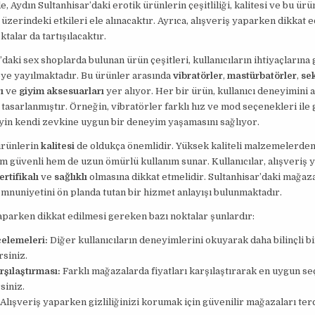
, Aydın Sultanhisar’daki erotik ürünlerin çeşitliliği, kalitesi ve bu ürü
r üzerindeki etkileri ele alınacaktır. Ayrıca, alışveriş yaparken dikkat 
talar da tartışılacaktır.
’daki sex shoplarda bulunan ürün çeşitleri, kullanıcıların ihtiyaçlarına
ye yayılmaktadır. Bu ürünler arasında
vibratörler
,
mastürbatörler
,
se
ı
ve
giyim aksesuarları
yer alıyor. Her bir ürün, kullanıcı deneyimini 
 tasarlanmıştır. Örneğin, vibratörler farklı hız ve mod seçenekleri ile 
yin kendi zevkine uygun bir deneyim yaşamasını sağlıyor.
ürünlerin
kalitesi
de oldukça önemlidir. Yüksek kaliteli malzemelerden
m güvenli hem de uzun ömürlü kullanım sunar. Kullanıcılar, alışveriş
ertifikalı
ve
sağlıklı
olmasına dikkat etmelidir. Sultanhisar’daki mağaza
nuniyetini ön planda tutan bir hizmet anlayışı bulunmaktadır.
aparken dikkat edilmesi gereken bazı noktalar şunlardır:
celemeleri:
Diğer kullanıcıların deneyimlerini okuyarak daha bilinçli b
rsiniz.
rşılaştırması:
Farklı mağazalarda fiyatları karşılaştırarak en uygun s
siniz.
Alışveriş yaparken gizliliğinizi korumak için güvenilir mağazaları terc