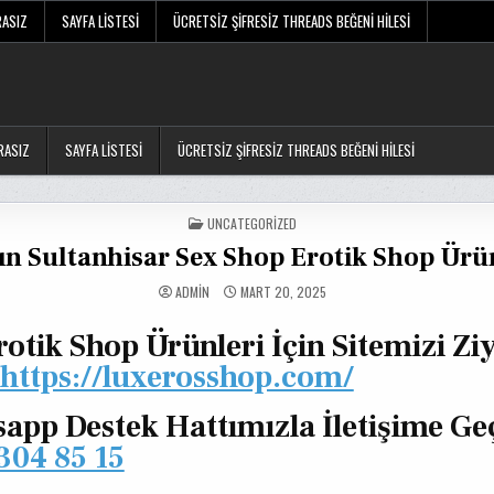
RASIZ
SAYFA LISTESI
ÜCRETSIZ ŞIFRESIZ THREADS BEĞENI HILESI
RASIZ
SAYFA LISTESI
ÜCRETSIZ ŞIFRESIZ THREADS BEĞENI HILESI
POSTED
UNCATEGORIZED
IN
ın Sultanhisar Sex Shop Erotik Shop Ürü
ADMIN
MART 20, 2025
rotik Shop Ürünleri İçin Sitemizi Zi
https://luxerosshop.com/
app Destek Hattımızla İletişime Ge
304 85 15