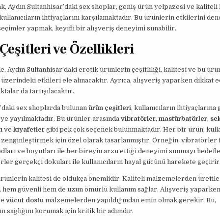
k, Aydın Sultanhisar’daki sex shoplar, geniş ürün yelpazesi ve kaliteli
e kullanıcıların ihtiyaçlarını karşılamaktadır. Bu ürünlerin etkilerini 
seçimler yapmak, keyifli bir alışveriş deneyimi sunabilir.
eşitleri ve Özellikleri
, Aydın Sultanhisar’daki erotik ürünlerin çeşitliliği, kalitesi ve bu ürü
r üzerindeki etkileri ele alınacaktır. Ayrıca, alışveriş yaparken dikkat 
talar da tartışılacaktır.
’daki sex shoplarda bulunan
ürün çeşitleri
, kullanıcıların ihtiyaçlarına
ye yayılmaktadır. Bu ürünler arasında
vibratörler
,
mastürbatörler
,
se
ı
ve
kıyafetler
gibi pek çok seçenek bulunmaktadır. Her bir ürün, kulla
zenginleştirmek için özel olarak tasarlanmıştır. Örneğin, vibratörler f
dları ve boyutları ile her bireyin arzu ettiği deneyimi sunmayı hedefl
ler gerçekçi dokuları ile kullanıcıların hayal gücünü harekete geçirir
ürünlerin kalitesi de oldukça önemlidir. Kaliteli malzemelerden üretil
 hem güvenli hem de uzun ömürlü kullanım sağlar. Alışveriş yaparken
ve
vücut dostu
malzemelerden yapıldığından emin olmak gerekir. Bu,
ın sağlığını korumak için kritik bir adımdır.