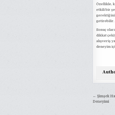
Özellikle, 
etkili bir 
gerektiğini
getirebilir.
Sonuç olara
dikkat çeki
alışveriş y
deneyim içi
Auth
Yazı
← Şimşek Ham
gezinm
Deneyimi