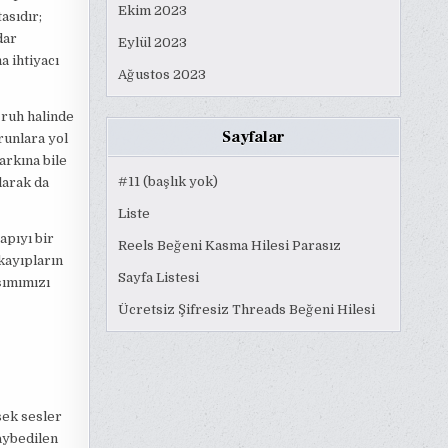
Ekim 2023
asıdır;
dar
Eylül 2023
a ihtiyacı
Ağustos 2023
 ruh halinde
Sayfalar
runlara yol
arkına bile
#11 (başlık yok)
larak da
Liste
apıyı bir
Reels Beğeni Kasma Hilesi Parasız
kayıpların
Sayfa Listesi
şımımızı
Ücretsiz Şifresiz Threads Beğeni Hilesi
sek sesler
aybedilen