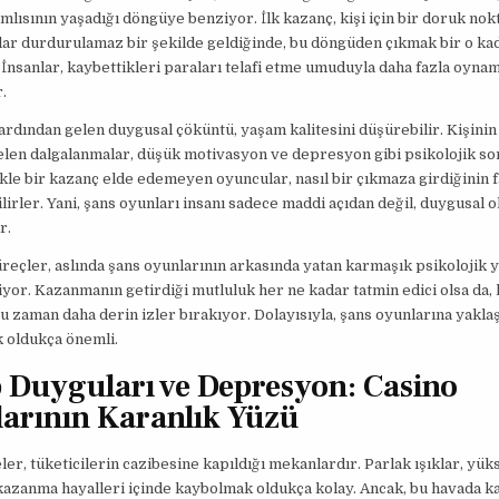
lısının yaşadığı döngüye benziyor. İlk kazanç, kişi için bir doruk nokt
lar durdurulamaz bir şekilde geldiğinde, bu döngüden çıkmak bir o ka
 İnsanlar, kaybettikleri paraları telafi etme umuduyla daha fazla oynam
.
ardından gelen duygusal çöküntü, yaşam kalitesini düşürebilir. Kişinin
len dalgalanmalar, düşük motivasyon ve depresyon gibi psikolojik so
ikle bir kazanç elde edemeyen oyuncular, nasıl bir çıkmaza girdiğinin f
irler. Yani, şans oyunları insanı sadece maddi açıdan değil, duygusal o
r.
reçler, aslında şans oyunlarının arkasında yatan karmaşık psikolojik y
iyor. Kazanmanın getirdiği mutluluk her ne kadar tatmin edici olsa da, 
u zaman daha derin izler bırakıyor. Dolayısıyla, şans oyunlarına yakla
 oldukça önemli.
 Duyguları ve Depresyon: Casino
arının Karanlık Yüzü
r, tüketicilerin cazibesine kapıldığı mekanlardır. Parlak ışıklar, yük
kazanma hayalleri içinde kaybolmak oldukça kolay. Ancak, bu havada k