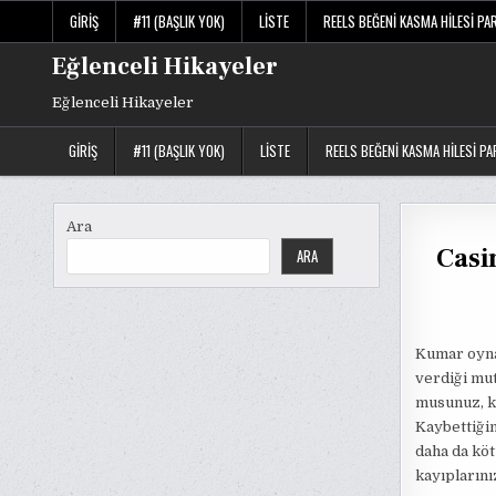
Skip
GIRIŞ
#11 (BAŞLIK YOK)
LISTE
REELS BEĞENI KASMA HILESI PA
to
content
Eğlenceli Hikayeler
Eğlenceli Hikayeler
GIRIŞ
#11 (BAŞLIK YOK)
LISTE
REELS BEĞENI KASMA HILESI PA
Ara
Casi
ARA
Kumar oyna
verdiği mut
musunuz, ka
Kaybettiği
daha da köt
kayıplarınız