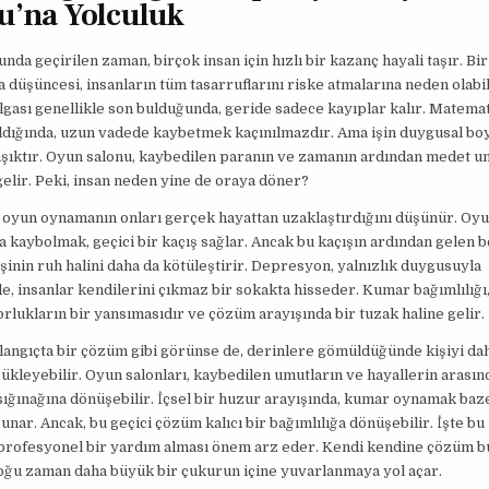
u’na Yolculuk
nda geçirilen zaman, birçok insan için hızlı bir kazanç hayali taşır. Bi
 düşüncesi, insanların tüm tasarruflarını riske atmalarına neden olabil
gası genellikle son bulduğunda, geride sadece kayıplar kalır. Matema
ldığında, uzun vadede kaybetmek kaçınılmazdır. Ama işin duygusal bo
şıktır. Oyun salonu, kaybedilen paranın ve zamanın ardından medet u
gelir. Peki, insan neden yine de oraya döner?
, oyun oynamanın onları gerçek hayattan uzaklaştırdığını düşünür. Oy
a kaybolmak, geçici bir kaçış sağlar. Ancak bu kaçışın ardından gelen 
kişinin ruh halini daha da kötüleştirir. Depresyon, yalnızlık duygusuyla
de, insanlar kendilerini çıkmaz bir sokakta hisseder. Kumar bağımlılığı,
rlukların bir yansımasıdır ve çözüm arayışında bir tuzak haline gelir.
angıçta bir çözüm gibi görünse de, derinlere gömüldüğünde kişiyi dah
rükleyebilir. Oyun salonları, kaybedilen umutların ve hayallerin arası
sığınağına dönüşebilir. İçsel bir huzur arayışında, kumar oynamak baze
unar. Ancak, bu geçici çözüm kalıcı bir bağımlılığa dönüşebilir. İşte bu
 profesyonel bir yardım alması önem arz eder. Kendi kendine çözüm 
oğu zaman daha büyük bir çukurun içine yuvarlanmaya yol açar.