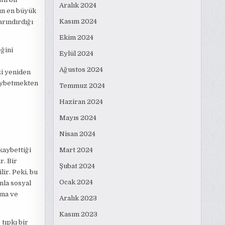
Aralık 2024
ın en büyük
Kasım 2024
rındırdığı
Ekim 2024
eğini
Eylül 2024
Ağustos 2024
zi yeniden
kaybetmekten
Temmuz 2024
Haziran 2024
Mayıs 2024
Nisan 2024
Mart 2024
kaybettiği
r. Bir
Şubat 2024
lir. Peki, bu
Ocak 2024
nla sosyal
şma ve
Aralık 2023
Kasım 2023
tıpkı bir