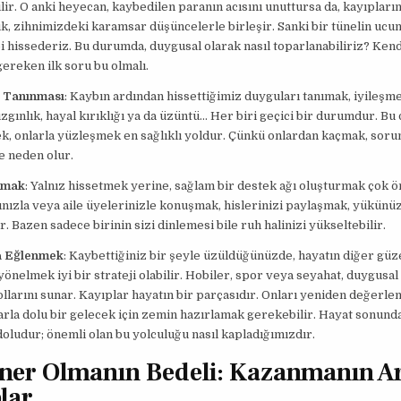
lir. O anki heyecan, kaybedilen paranın acısını unuttursa da, kayıpları
k, zihnimizdeki karamsar düşüncelerle birleşir. Sanki bir tünelin ucun
 hissederiz. Bu durumda, duygusal olarak nasıl toparlanabiliriz? Ken
reken ilk soru bu olmalı.
 Tanınması
: Kaybın ardından hissettiğimiz duyguları tanımak, iyileşme
ızgınlık, hayal kırıklığı ya da üzüntü… Her biri geçici bir durumdur. Bu
k, onlarla yüzleşmek en sağlıklı yoldur. Çünkü onlardan kaçmak, soru
 neden olur.
amak
: Yalnız hissetmek yerine, sağlam bir destek ağı oluşturmak çok ö
nızla veya aile üyelerinizle konuşmak, hislerinizi paylaşmak, yükünü
ir. Bazen sadece birinin sizi dinlemesi bile ruh halinizi yükseltebilir.
a Eğlenmek
: Kaybettiğiniz bir şeyle üzüldüğünüzde, hayatın diğer güz
 yönelmek iyi bir strateji olabilir. Hobiler, spor veya seyahat, duygusa
llarını sunar. Kayıplar hayatın bir parçasıdır. Onları yeniden değerl
larla dolu bir gelecek için zemin hazırlamak gerekebilir. Hayat sonund
doludur; önemli olan bu yolculuğu nasıl kapladığımızdır.
ner Olmanın Bedeli: Kazanmanın Ar
lar