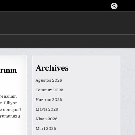
Archives
rının
Ağustos 2026
Temmuz 2026
renalinin
Haziran 2026
. Biliyor
Mayıs 2026
ye dönüşür?
durumunuzu
Nisan 2026
n
Mart 2026