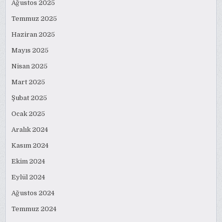
Ağustos 2025
Temmuz 2025
Haziran 2025
Mayıs 2025
Nisan 2025
Mart 2025
Şubat 2025
Ocak 2025
Aralık 2024
Kasım 2024
Ekim 2024
Eylül 2024
Ağustos 2024
Temmuz 2024