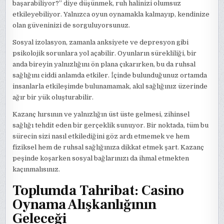
başarabiliyor?” diye düşünmek, ruh halinizi olumsuz
etkileyebiliyor. Yalnızca oyun oynamakla kalmayıp, kendinize
olan güveninizi de sorguluyorsunuz.
Sosyal izolasyon, zamanla anksiyete ve depresyon gibi
psikolojik sorunlara yol açabilir. Oyunların sürekliliği, bir
anda bireyin yalnızlığını ön plana çıkarırken, bu da ruhsal
sağlığını ciddi anlamda etkiler. İçinde bulunduğunuz ortamda
insanlarla etkileşimde bulunamamak, akıl sağlığınız üzerinde
ağır bir yük oluşturabilir.
Kazanç hırsının ve yalnızlığın üst üste gelmesi, zihinsel
sağlığı tehdit eden bir gerçeklik sunuyor. Bir noktada, tüm bu
sürecin sizi nasıl etkilediğini göz ardı etmemek ve hem
fiziksel hem de ruhsal sağlığınıza dikkat etmek şart. Kazanç
peşinde koşarken sosyal bağlarınızı da ihmal etmekten
kaçınmalısınız.
Toplumda Tahribat: Casino
Oynama Alışkanlığının
Geleceği