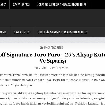
RASIZ
SAYFA LISTESI
ÜCRETSIZ ŞIFRESIZ THREADS BEĞENI HILESI
RASIZ
SAYFA LISTESI
ÜCRETSIZ ŞIFRESIZ THREADS BEĞENI HILESI
POSTED
UNCATEGORIZED
IN
ff Signature Toro Puro – 25’s Ahşap Kutu
Ve Siparişi
ADMIN
EYLÜL 3, 2025
ignature Toro Puro
, kaliteli tütün severler için bir hazine niteliğindedi
 bir dumanında zarafet ve tat sunar. Peki, bu muhteşem ürünün
25’li a
eler var? İşte detaylar!
bu sigaralar, dikkatle seçilmiş tütünlerden üretilir. Her bir sigara,
mük
mak için ustalıkla hazırlanmıştır. İçeriğinde yer alan tütünler, zengin
a, her nefeste farklı tatların keşfedilmesini sağlar. Peki, bu kutunun iç