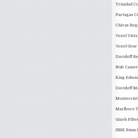
Trinidad C
Partagas C
Chivas Reg
Vozol Vist
Vozol Gear
Davidoff R
Nub Camero
King Edward
Davidoff Ma
Montecrist
Marlboro T
Gizeh Filte
SMK 8mm Si