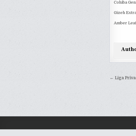
Cohiba Gen
Gizeh Extra
Amber Leaf 
Auth
Yazı
← Liga Priv
gezinm