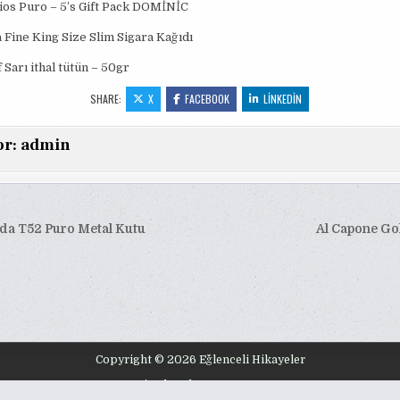
ios Puro – 5’s Gift Pack DOMİNİC
 Fine King Size Slim Sigara Kağıdı
Sarı ithal tütün – 50gr
SHARE:
X
FACEBOOK
LINKEDIN
or:
admin
ada T52 Puro Metal Kutu
Al Capone Gol
esi
Copyright © 2026 Eğlenceli Hikayeler
Design by ThemesDNA.com