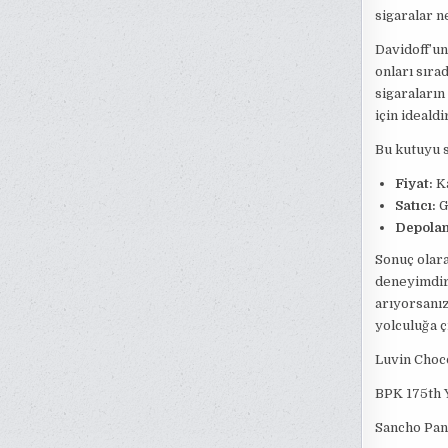
sigaralar n
Davidoff’un
onları sıra
sigaraların
için idealdi
Bu kutuyu s
Fiyat:
Ka
Satıcı:
Gü
Depola
Sonuç olara
deneyimdir.
arıyorsanız
yolculuğa ç
Luvin Choco
BPK 175th Y
Sancho Pan