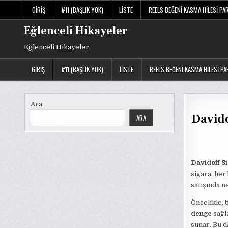
Skip
GIRIŞ
#11 (BAŞLIK YOK)
LISTE
REELS BEĞENI KASMA HILESI PA
to
content
Eğlenceli Hikayeler
Eğlenceli Hikayeler
GIRIŞ
#11 (BAŞLIK YOK)
LISTE
REELS BEĞENI KASMA HILESI PA
Ara
Davido
ARA
Davidoff S
sigara, her
satışında n
Öncelikle, 
denge
sağla
sunar. Bu d