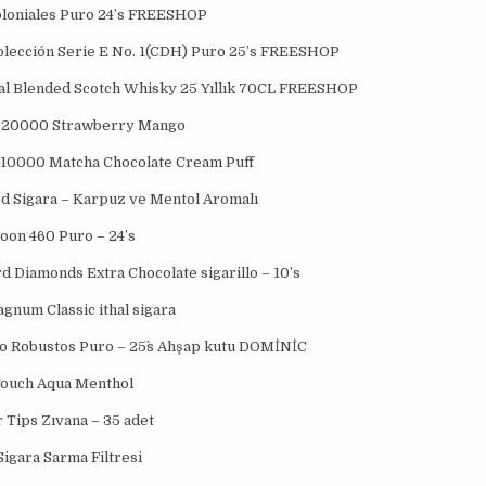
oloniales Puro 24’s FREESHOP
olección Serie E No. 1(CDH) Puro 25’s FREESHOP
al Blended Scotch Whisky 25 Yıllık 70CL FREESHOP
a 20000 Strawberry Mango
 10000 Matcha Chocolate Cream Puff
ed Sigara – Karpuz ve Mentol Aromalı
on 460 Puro – 24’s
 Diamonds Extra Chocolate sigarillo – 10’s
gnum Classic ithal sigara
o Robustos Puro – 25`s Ahşap kutu DOMİNİC
ouch Aqua Menthol
r Tips Zıvana – 35 adet
gara Sarma Filtresi