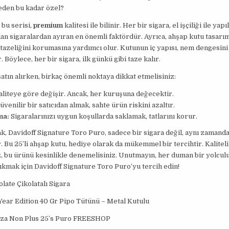
eden bu kadar özel?
 bu serisi,
premium
kalitesi ile bilinir. Her bir sigara, el işçiliği ile yapıl
dan sigaralardan ayıran en önemli faktördür. Ayrıca, ahşap kutu tasarım
 tazeliğini korumasına yardımcı olur. Kutunun iç yapısı, nem dengesin
r. Böylece, her bir sigara, ilk günkü gibi taze kalır.
atın alırken, birkaç önemli noktaya dikkat etmelisiniz:
liteye göre değişir. Ancak, her kuruşuna değecektir.
venilir bir satıcıdan almak, sahte ürün riskini azaltır.
ma:
Sigaralarınızı uygun koşullarda saklamak, tatlarını korur.
k, Davidoff Signature Toro Puro, sadece bir sigara değil, aynı zamanda
 Bu 25’li ahşap kutu, hediye olarak da mükemmel bir tercihtir. Kaliteli
, bu ürünü kesinlikle denemelisiniz. Unutmayın, her duman bir yolcul
ıkmak için Davidoff Signature Toro Puro’yu tercih edin!
late Çikolatalı Sigara
ear Edition 40 Gr Pipo Tütünü – Metal Kutulu
za Non Plus 25’s Puro FREESHOP