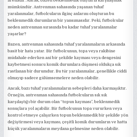
arenadır. Ancak, bazen beklenmedik olaylarla karşılaşmak
mümkündür. Antrenman sahasında yaşanan tuhaf
yaralanmalar, futbolcuların ilginç anlarını oluşturan bu
beklenmedik durumların bir yansımasıdır. Peki, futbolcular
neden antrenman sırasında bu kadar tuhaf yaralanmalar
yaşarlar?
Bazen, antrenman sahasında tuhaf yaralanmaların arkasında
basit bir hata yatar. Bir futbolcunun, topa veya rakibine
müdahale ederken ani bir şekilde kayması veya dengesini
kaybetmesi sonucu komik durumlara düşmesi oldukça sık
rastlanan bir durumdur. Bu tür yaralanmalar, genellikle ciddi
olmayıp sadece gülümsemelere neden olabilir.
Ancak, bazı tuhaf yaralanmaların sebepleri daha karmaşıktır.
Örneğin, antrenman sahasında futbolcuların sık sık
karşılaştığı bir durum olan “topun kayması”, beklenmedik
sonuçlara yol açabilir. Bir futbolcunun topa vururken veya
kontrol etmeye çalışırken topun beklenmedik bir şekilde yön
değiştirmesi veya kayması, çeşitli komik durumların ve hatta
küçük yaralanmaların meydana gelmesine neden olabilir.