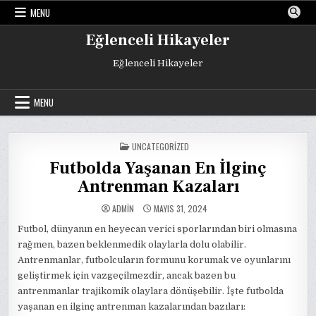
Skip
MENU
to
content
Eğlenceli Hikayeler
Eğlenceli Hikayeler
MENU
POSTED
UNCATEGORIZED
IN
Futbolda Yaşanan En İlginç
Antrenman Kazaları
ADMIN
MAYIS 31, 2024
Futbol, dünyanın en heyecan verici sporlarından biri olmasına
rağmen, bazen beklenmedik olaylarla dolu olabilir.
Antrenmanlar, futbolcuların formunu korumak ve oyunlarını
geliştirmek için vazgeçilmezdir, ancak bazen bu
antrenmanlar trajikomik olaylara dönüşebilir. İşte futbolda
yaşanan en ilginç antrenman kazalarından bazıları: