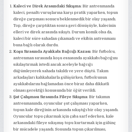
Kaleci ve Direk Arasındaki Sıkışma
: Bir antrenmanda
kaleci, penaltı vuruşlarına karşı pratik yaparken, topun
direğe çarpması sonucu beklenmedik bir olay yaşandı.
Top, direğe çarptıktan sonra geri dönüşüyle, kalecinin
elleri ve direk arasında sıkıştı. Durum komik olsa da,
kaleci bir süre sahadan çıkamadı ve ekibin antrenmanı
buna bağlı olarak durdu.
Koşu Sırasında Ayakkabı Bağcığı Kazası
: Bir futbolcu,
antrenman sırasında koşu esnasında ayakkabı bağcığını
sıkılaştırmak istedi ancak aceleyle bağcığı
düğümleyerek sahada takıldı ve yere düştü. Takım
arkadaşları kahkahalarla gülüşürken, futbolcunun
ayakkabılarını bağlamadan önce biraz daha dikkatli
olması gerektiği konusunda bir öğüt verildi.
Şut Çalışması Sırasında Fileye Sıkışma
: Bir takımın
antrenmanında, oyuncular şut çalışması yaparken,
topun kale direğinin arkasında sıkıştığı bir olay yaşandı.
Oyuncular topu çıkarmak için çaba sarf ederken, kale
arkasındaki fileye sıkışmış topu kurtarmak için gülünç
bir mücadele yaşandı. Sonunda topun çıkarılması,