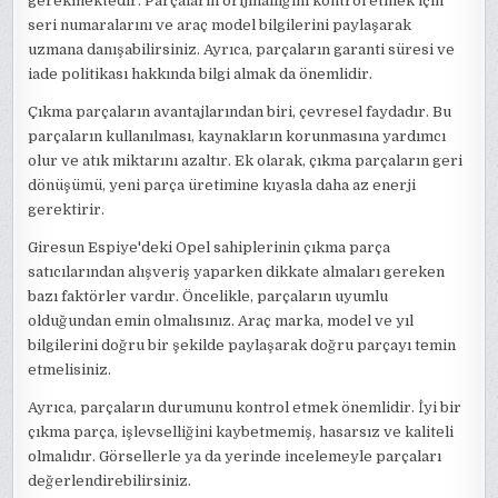
gerekmektedir. Parçaların orijinalliğini kontrol etmek için
seri numaralarını ve araç model bilgilerini paylaşarak
uzmana danışabilirsiniz. Ayrıca, parçaların garanti süresi ve
iade politikası hakkında bilgi almak da önemlidir.
Çıkma parçaların avantajlarından biri, çevresel faydadır. Bu
parçaların kullanılması, kaynakların korunmasına yardımcı
olur ve atık miktarını azaltır. Ek olarak, çıkma parçaların geri
dönüşümü, yeni parça üretimine kıyasla daha az enerji
gerektirir.
Giresun Espiye'deki Opel sahiplerinin çıkma parça
satıcılarından alışveriş yaparken dikkate almaları gereken
bazı faktörler vardır. Öncelikle, parçaların uyumlu
olduğundan emin olmalısınız. Araç marka, model ve yıl
bilgilerini doğru bir şekilde paylaşarak doğru parçayı temin
etmelisiniz.
Ayrıca, parçaların durumunu kontrol etmek önemlidir. İyi bir
çıkma parça, işlevselliğini kaybetmemiş, hasarsız ve kaliteli
olmalıdır. Görsellerle ya da yerinde incelemeyle parçaları
değerlendirebilirsiniz.