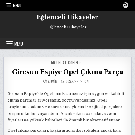
Skip
MENU
to
content
Eğlenceli Hikayeler
Eğlenceli Hikayeler
MENU
POSTED
UNCATEGORIZED
IN
Giresun Espiye Opel Çıkma Parça
ADMIN
OCAK 22, 2024
Giresun Espiye'de Opel marka aracınız için uygun ve kaliteli
çıkma parçalar arıyorsanız, doğru yerdesiniz. Opel
araçlarının bakım ve onarım süreçlerinde orijinal parçalara
erişim sıkıntısı yaşanabilir. Ancak çıkma parçalar, uygun
fiyatları ve yüksek kaliteleri ile önemli bir alternatif sunar.
Opel çıkma parçaları, başka araçlardan sökülen, ancak hala