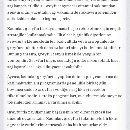
sağlamada etkilidir. Greyfurt ayrıca C vitamini bakımından
zengin olup, vücuttaki yağ yakımını destekleyen önemli bir
antioksidan olan naringene içerir.
Kadınlar, greyfurtla zayıflamada başarı elde etmek için çeşitli
stratejiler kullanmaktadır. İlk olarak, günlük diyetlerine
greyfurt eklemektedirler. Kahvaltıda veya ara öğünlerde
greyfurt tüketerek daha az kalori almayı hedeflemektedirler.
Bunun yanı sıra, greyfurt suyu içmek de yaygın bir
yöntemdir. Greyfurt suyu, susuzluğu giderirken tokluk hissi
sağlayarak ara öğün ihtiyacını azaltabilir.
Ayrıca, kadınlar greyfurtla yapılan detoks programlarına da
katılmaktadır. Bu programlarda genellikle birkaç gün
boyunca sadece greyfurt ve diğer sağlıklı yiyecekler
tüketilmektedir. Detoks programları, vücudu temizlemeye ve
toksinlerden arınmaya yardımcı olabilir.
Greyfurtla zayıflamanın başarısının bir diğer faktörü ise
düzenli egzersizdir. Kadınlar, greyfurt tüketimiyle birlikte
egzersiz rutinlerini artırarak daha hızlı sonuçlar elde