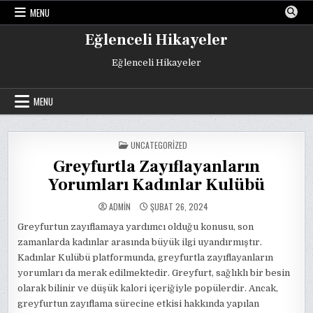
Skip
MENU
to
content
Eğlenceli Hikayeler
Eğlenceli Hikayeler
MENU
POSTED
UNCATEGORIZED
IN
Greyfurtla Zayıflayanların
Yorumları Kadınlar Kulübü
ADMIN
ŞUBAT 26, 2024
Greyfurtun zayıflamaya yardımcı olduğu konusu, son
zamanlarda kadınlar arasında büyük ilgi uyandırmıştır.
Kadınlar Kulübü platformunda, greyfurtla zayıflayanların
yorumları da merak edilmektedir. Greyfurt, sağlıklı bir besin
olarak bilinir ve düşük kalori içeriğiyle popülerdir. Ancak,
greyfurtun zayıflama sürecine etkisi hakkında yapılan