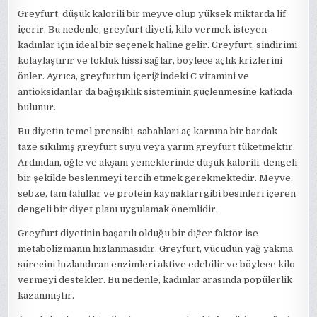
Greyfurt, düşük kalorili bir meyve olup yüksek miktarda lif
içerir. Bu nedenle, greyfurt diyeti, kilo vermek isteyen
kadınlar için ideal bir seçenek haline gelir. Greyfurt, sindirimi
kolaylaştırır ve tokluk hissi sağlar, böylece açlık krizlerini
önler. Ayrıca, greyfurtun içeriğindeki C vitamini ve
antioksidanlar da bağışıklık sisteminin güçlenmesine katkıda
bulunur.
Bu diyetin temel prensibi, sabahları aç karnına bir bardak
taze sıkılmış greyfurt suyu veya yarım greyfurt tüketmektir.
Ardından, öğle ve akşam yemeklerinde düşük kalorili, dengeli
bir şekilde beslenmeyi tercih etmek gerekmektedir. Meyve,
sebze, tam tahıllar ve protein kaynakları gibi besinleri içeren
dengeli bir diyet planı uygulamak önemlidir.
Greyfurt diyetinin başarılı olduğu bir diğer faktör ise
metabolizmanın hızlanmasıdır. Greyfurt, vücudun yağ yakma
sürecini hızlandıran enzimleri aktive edebilir ve böylece kilo
vermeyi destekler. Bu nedenle, kadınlar arasında popülerlik
kazanmıştır.