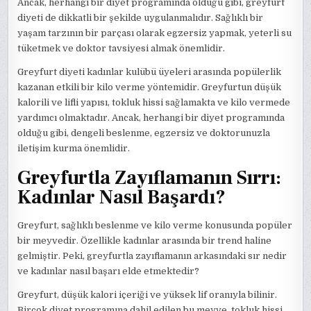
Ancak, herhangi bir diyet programında olduğu gibi, greyfurt
diyeti de dikkatli bir şekilde uygulanmalıdır. Sağlıklı bir
yaşam tarzının bir parçası olarak egzersiz yapmak, yeterli su
tüketmek ve doktor tavsiyesi almak önemlidir.
Greyfurt diyeti kadınlar kulübü üyeleri arasında popülerlik
kazanan etkili bir kilo verme yöntemidir. Greyfurtun düşük
kalorili ve lifli yapısı, tokluk hissi sağlamakta ve kilo vermede
yardımcı olmaktadır. Ancak, herhangi bir diyet programında
olduğu gibi, dengeli beslenme, egzersiz ve doktorunuzla
iletişim kurma önemlidir.
Greyfurtla Zayıflamanın Sırrı:
Kadınlar Nasıl Başardı?
Greyfurt, sağlıklı beslenme ve kilo verme konusunda popüler
bir meyvedir. Özellikle kadınlar arasında bir trend haline
gelmiştir. Peki, greyfurtla zayıflamanın arkasındaki sır nedir
ve kadınlar nasıl başarı elde etmektedir?
Greyfurt, düşük kalori içeriği ve yüksek lif oranıyla bilinir.
Birçok diyet programına dahil edilen bu meyve, tokluk hissi