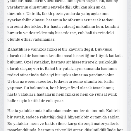
yataklar, hastaların vücutlarına tam uyum sağlar. Bu, basınç
yaralarının oluşumunu engellediği gibi kan akışını da
düzenler. Üstelik, farklı pozisyonlarda yatış açılarının
ayarlanabilir olması, hastanın konforunu artırarak tedavi
sürecini destekler. Bir hasta yatacağını kullanırken, kendini
huzurlu ve desteklenmiş hissederse, ruh hali üzerindeki
olumlu etkisi yadsınamaz.
Rahatlık
ise yalnızca fiziksel bir kavram değil. Duygusal
olarak da bir hastanın kendini nasıl hissettiğine büyük katkıda
bulunur. Özel yataklar, hastaya ait hissettirerek, psikolojik
olarak da güç verir. Rahat bir yatak, aynı zamanda hastanın
tedavi sürecinde daha iyi bir uyku almasına yardımcı olur.
Uykusuz geçen geceler, tedavi sürecine olumlu bir katkı
yapmaz. Bu bakımdan, her bireye özel olarak tasarlanmış
hasta yatakları, hastaların hem fiziksel hem de ruhsal iyilik
halleri için kritik bir rol oynar.
Hasta yataklarında kullanılan malzemeler de önemli. Kaliteli
bir yatak, sadece rahatlığı değil, hijyenik bir ortam da sağlar.
Bu yataklar, nem ve bakterilere karşı dirençli materyallerle
tasarlandığında, hastanın güvenliği artar. düşünüldüğünde her