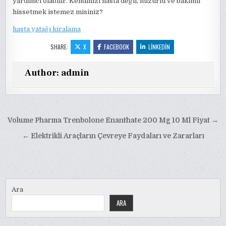
yardımcı olabilir. Kendinizi hasta değil, huzurlu ve bakımlı
hissetmek istemez misiniz?
hasta yatağı kiralama
SHARE:
X
FACEBOOK
LINKEDIN
Author:
admin
Yazı
Volume Pharma Trenbolone Enanthate 200 Mg 10 Ml Fiyat →
gezinmesi
← Elektrikli Araçların Çevreye Faydaları ve Zararları
Ara
ARA