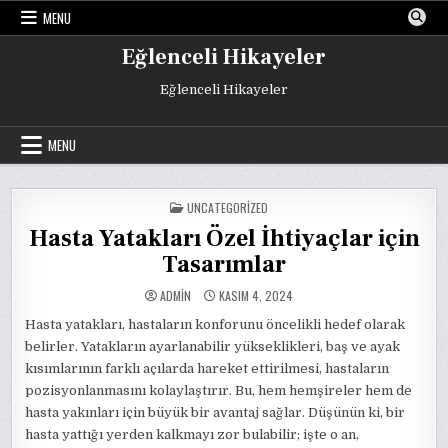
Skip
MENU
to
content
Eğlenceli Hikayeler
Eğlenceli Hikayeler
MENU
POSTED
UNCATEGORIZED
IN
Hasta Yatakları Özel İhtiyaçlar için
Tasarımlar
ADMIN
KASIM 4, 2024
Hasta yatakları, hastaların konforunu öncelikli hedef olarak
belirler. Yatakların ayarlanabilir yükseklikleri, baş ve ayak
kısımlarının farklı açılarda hareket ettirilmesi, hastaların
pozisyonlanmasını kolaylaştırır. Bu, hem hemşireler hem de
hasta yakınları için büyük bir avantaj sağlar. Düşünün ki, bir
hasta yattığı yerden kalkmayı zor bulabilir; işte o an,