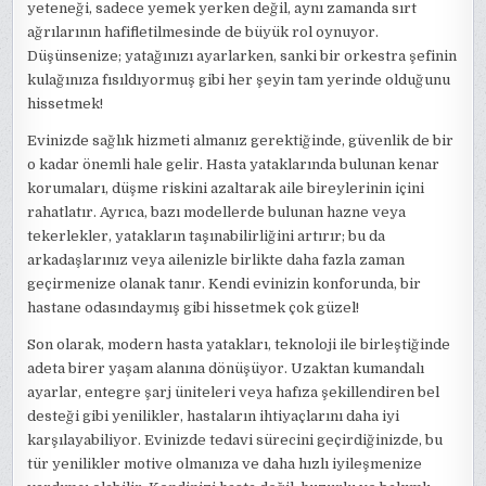
yeteneği, sadece yemek yerken değil, aynı zamanda sırt
ağrılarının hafifletilmesinde de büyük rol oynuyor.
Düşünsenize; yatağınızı ayarlarken, sanki bir orkestra şefinin
kulağınıza fısıldıyormuş gibi her şeyin tam yerinde olduğunu
hissetmek!
Evinizde sağlık hizmeti almanız gerektiğinde, güvenlik de bir
o kadar önemli hale gelir. Hasta yataklarında bulunan kenar
korumaları, düşme riskini azaltarak aile bireylerinin içini
rahatlatır. Ayrıca, bazı modellerde bulunan hazne veya
tekerlekler, yatakların taşınabilirliğini artırır; bu da
arkadaşlarınız veya ailenizle birlikte daha fazla zaman
geçirmenize olanak tanır. Kendi evinizin konforunda, bir
hastane odasındaymış gibi hissetmek çok güzel!
Son olarak, modern hasta yatakları, teknoloji ile birleştiğinde
adeta birer yaşam alanına dönüşüyor. Uzaktan kumandalı
ayarlar, entegre şarj üniteleri veya hafıza şekillendiren bel
desteği gibi yenilikler, hastaların ihtiyaçlarını daha iyi
karşılayabiliyor. Evinizde tedavi sürecini geçirdiğinizde, bu
tür yenilikler motive olmanıza ve daha hızlı iyileşmenize