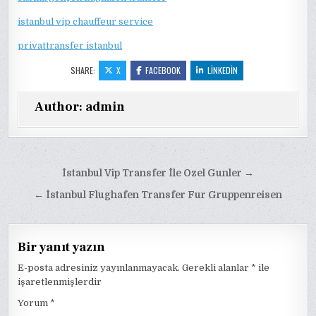
istanbul vip chauffeur service
privattransfer istanbul
SHARE:
X
FACEBOOK
LINKEDIN
Author:
admin
Yazı
İstanbul Vip Transfer İle Ozel Gunler →
gezinmesi
← İstanbul Flughafen Transfer Fur Gruppenreisen
Bir yanıt yazın
E-posta adresiniz yayınlanmayacak.
Gerekli alanlar
*
ile
işaretlenmişlerdir
Yorum
*