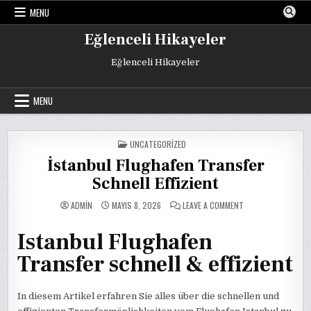
Skip
MENU
to
content
Eğlenceli Hikayeler
Eğlenceli Hikayeler
MENU
POSTED
UNCATEGORIZED
IN
İstanbul Flughafen Transfer
Schnell Effizient
ON
ADMIN
MAYIS 8, 2026
LEAVE A COMMENT
İSTANBUL
FLUGHAFEN
TRANSFER
Istanbul Flughafen
SCHNELL
EFFIZIENT
Transfer schnell & effizient
In diesem Artikel erfahren Sie alles über die schnellen und