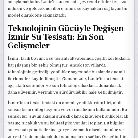
amaçlamaktadır. İzmir'in su tesisatı, çevresel etkileri en aza
indiren ve gelecek nesillere temiz su kaynakları sağlayan bir
model olarak öne çıkmaktadır.
Teknolojinin Gücüyle Değişen
İzmir Su Tesisatı: En Son
Gelişmeler
İzmir, tarih boyunca su tesisatı altyapısında çeşitli zorluklarla
karşılaşmış bir şehir olmuştur. Ancak son yıllarda,
teknolojinin getirdiği yenilikler sayesinde bu alanda önemli
ilerlemeler kaydedilmiştir. Günümüzde, İzmir'in su tesisatı
ağı, akıllı sistemler ve son teknoloji cihazlarla donatılarak
daha güvenilir, verimli ve sürdürülebilir hale getirilmiştir.
İzmir'in su tesisatındaki en önemli yeniliklerden biri, akıllı
sensörlerin entegrasyonu ve veri analizinin kullanımıdır. Bu
sensörler, suyun akışını sürekli olarak izleyerek anlık olarak
basınç, sıcaklık ve su kalitesi gibi verileri toplar. Bu bilgiler,
su tesisatı yöneticilerine gerçek zamanlı olarak sunulur ve
gerektiğinde müdahalede bulunmalarını sağlar. Örneğin, bir