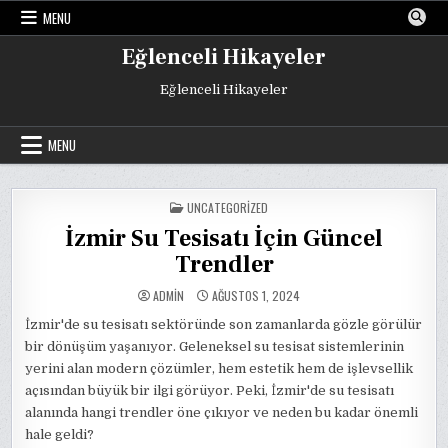
Skip
MENU
to
content
Eğlenceli Hikayeler
Eğlenceli Hikayeler
MENU
POSTED
UNCATEGORIZED
IN
İzmir Su Tesisatı İçin Güncel
Trendler
ADMIN
AĞUSTOS 1, 2024
İzmir'de su tesisatı sektöründe son zamanlarda gözle görülür
bir dönüşüm yaşanıyor. Geleneksel su tesisat sistemlerinin
yerini alan modern çözümler, hem estetik hem de işlevsellik
açısından büyük bir ilgi görüyor. Peki, İzmir'de su tesisatı
alanında hangi trendler öne çıkıyor ve neden bu kadar önemli
hale geldi?