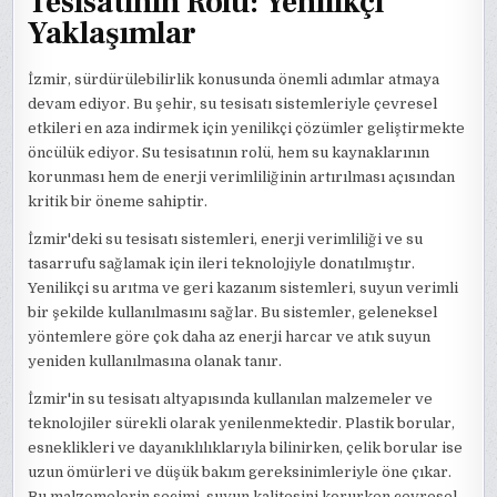
Tesisatının Rolü: Yenilikçi
Yaklaşımlar
İzmir, sürdürülebilirlik konusunda önemli adımlar atmaya
devam ediyor. Bu şehir, su tesisatı sistemleriyle çevresel
etkileri en aza indirmek için yenilikçi çözümler geliştirmekte
öncülük ediyor. Su tesisatının rolü, hem su kaynaklarının
korunması hem de enerji verimliliğinin artırılması açısından
kritik bir öneme sahiptir.
İzmir'deki su tesisatı sistemleri, enerji verimliliği ve su
tasarrufu sağlamak için ileri teknolojiyle donatılmıştır.
Yenilikçi su arıtma ve geri kazanım sistemleri, suyun verimli
bir şekilde kullanılmasını sağlar. Bu sistemler, geleneksel
yöntemlere göre çok daha az enerji harcar ve atık suyun
yeniden kullanılmasına olanak tanır.
İzmir'in su tesisatı altyapısında kullanılan malzemeler ve
teknolojiler sürekli olarak yenilenmektedir. Plastik borular,
esneklikleri ve dayanıklılıklarıyla bilinirken, çelik borular ise
uzun ömürleri ve düşük bakım gereksinimleriyle öne çıkar.
Bu malzemelerin seçimi, suyun kalitesini korurken çevresel