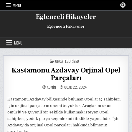
Skip
MENU
to
content
Eğlenceli Hikayeler
Eğlenceli Hikayeler
MENU
POSTED
UNCATEGORIZED
IN
Kastamonu Azdavay Orjinal Opel
Parçaları
ADMIN
OCAK 22, 2024
Kastamonu Azdavay bölgesinde bulunan Opel araç sahipleri
için orijinal parçaların önemi büyüktür. Araçlarını uzun
ömürlü ve güvenli bir şekilde kullanmak isteyen Opel
sahipleri, yedek parça seçimlerini titizlikle yapmalıdır. İşte
Azdavay'da orijinal Opel parçaları hakkında bilmeniz
gerekenler.