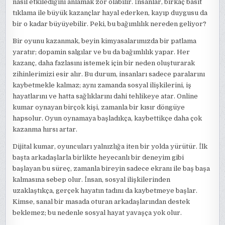
nasıl etkilediğini anlamak zor olabilir. İnsanlar, birkaç basit
tıklama ile büyük kazançlar hayal ederken, kayıp duygusu da
bir o kadar büyüyebilir. Peki, bu bağımlılık nereden geliyor?
Bir oyunu kazanmak, beyin kimyasalarımızda bir patlama
yaratır; dopamin salgılar ve bu da bağımlılık yapar. Her
kazanç, daha fazlasını istemek için bir neden oluşturarak
zihinlerimizi esir alır. Bu durum, insanları sadece paralarını
kaybetmekle kalmaz; aynı zamanda sosyal ilişkilerini, iş
hayatlarını ve hatta sağlıklarını dahi tehlikeye atar. Online
kumar oynayan birçok kişi, zamanla bir kısır döngüye
hapsolur. Oyun oynamaya başladıkça, kaybettikçe daha çok
kazanma hırsı artar.
Dijital kumar, oyuncuları yalnızlığa iten bir yolda yürütür. İlk
başta arkadaşlarla birlikte heyecanlı bir deneyim gibi
başlayan bu süreç, zamanla bireyin sadece ekranı ile baş başa
kalmasına sebep olur. İnsan, sosyal ilişkilerinden
uzaklaştıkça, gerçek hayatın tadını da kaybetmeye başlar.
Kimse, sanal bir masada oturan arkadaşlarından destek
beklemez; bu nedenle sosyal hayat yavaşça yok olur.