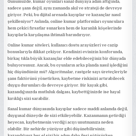
Günümüzde, kumar oyunları sanal dünyaya adım attığında,
sadece şans değil, aynı zamanda akıl ve strateji de devreye
giriyor. Peki, bu dijital arenada kayıplar ve kazançlar nasıl
şekilleniyor? Aslında, online kumar platformları oyunculara
hem çekici fırsatlar sunarken hem de karanlık köşelerinde
kayıplarla karşılaşma ihtimali barındırıyor.
Online kumar siteleri, kullanıcı dostu arayüzleri ve cazip
bonuslarıyla dikkat çekiyor. Kendinizi evinizin konforunda,
birkaç tıkla büyük kazançlar elde edebileceğiniz bir dünyada
buluyorsunuz. Ancak, bu oyunların arka planda nasıl işlediğini
hiç düşündünüz mü? Algoritmalar, rastgele sayı üreteçleriyle
şans faktörünü yönetirken, kaybetme riskinizi artırabilecek
duygu durumları da devreye giriyor. Bir kayak gibi,
kazandığınızda mutluluk dalgası, kaybettiğinizde ise hayal
kırıklığı sizi sarabilir.
Sanal kumar dünyasında kayıplar sadece maddi anlamda değil,
duygusal düzeyde de sizi etkileyebilir. Kazanmanın getirdiği
heyecan, kaybetmenin verdiği acıyı unutmanıza neden
olabilir. Bir nehirde yüzüyor gibi düşünebilirsiniz;
kazandığınız her el sizi bir adım daha ileri götürürken,