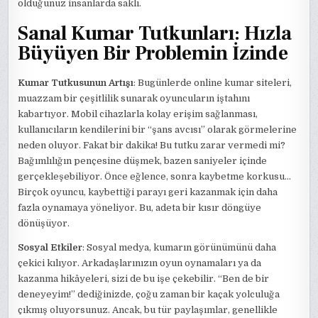
olduğunuz insanlarda saklı.
Sanal Kumar Tutkunları: Hızla
Büyüyen Bir Problemin İzinde
Kumar Tutkusunun Artışı
: Bugünlerde online kumar siteleri,
muazzam bir çeşitlilik sunarak oyuncuların iştahını
kabartıyor. Mobil cihazlarla kolay erişim sağlanması,
kullanıcıların kendilerini bir “şans avcısı” olarak görmelerine
neden oluyor. Fakat bir dakika! Bu tutku zarar vermedi mi?
Bağımlılığın pençesine düşmek, bazen saniyeler içinde
gerçekleşebiliyor. Önce eğlence, sonra kaybetme korkusu…
Birçok oyuncu, kaybettiği parayı geri kazanmak için daha
fazla oynamaya yöneliyor. Bu, adeta bir kısır döngüye
dönüşüyor.
Sosyal Etkiler
: Sosyal medya, kumarın görünümünü daha
çekici kılıyor. Arkadaşlarınızın oyun oynamaları ya da
kazanma hikâyeleri, sizi de bu işe çekebilir. “Ben de bir
deneyeyim!” dediğinizde, çoğu zaman bir kaçak yolculuğa
çıkmış oluyorsunuz. Ancak, bu tür paylaşımlar, genellikle