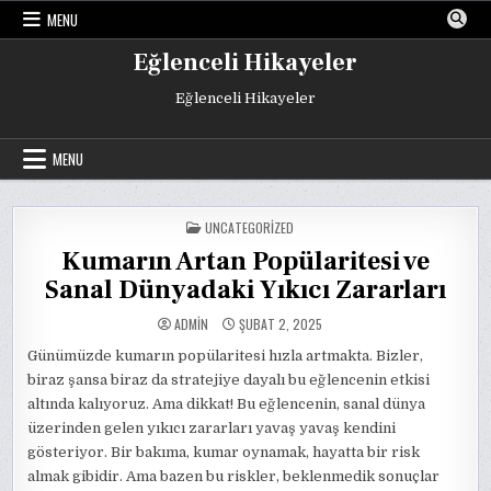
Skip
MENU
to
content
Eğlenceli Hikayeler
Eğlenceli Hikayeler
MENU
POSTED
UNCATEGORIZED
IN
Kumarın Artan Popülaritesi ve
Sanal Dünyadaki Yıkıcı Zararları
ADMIN
ŞUBAT 2, 2025
Günümüzde kumarın popülaritesi hızla artmakta. Bizler,
biraz şansa biraz da stratejiye dayalı bu eğlencenin etkisi
altında kalıyoruz. Ama dikkat! Bu eğlencenin, sanal dünya
üzerinden gelen yıkıcı zararları yavaş yavaş kendini
gösteriyor. Bir bakıma, kumar oynamak, hayatta bir risk
almak gibidir. Ama bazen bu riskler, beklenmedik sonuçlar