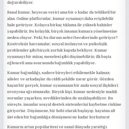
doğurabiliyor.
Sanal kumar, heyecan verici ama bir o kadar da tehlikeli bir
alan. Online platformlar, kumar oynamayı daha erişilebilir
hale getiriyor. Kolayca birkaç tıklama ile yüksek bahisler
yapabiliriz. Bu kolaylık, birçok insanın kumara yönelmesine
neden oluyor. Peki, bu durum neleri beraberinde getiriyor?
Kontrolsüz harcamalar, sosyal izolasyon ve psikolojik
problemler gibi birçok zorluk kapıda bekliyor. Kumar
oynamayı bir mizaç meselesi gibi düşünebiliriz; ilk başta
eğlenceli ama sonrasında bağımlılık yapabiliyor.
Kumar bağımlılığı, sadece bireyleri etkilemekle kalmaz;
aileler ve arkadaşlar da ciddi şekilde zarar görür. Gözden
kaçan bir gerçek, kumar oynamanın bir anda sosyal ilişkileri
erozyona uğratmasıdır. Birçok kişi, kumar nedeniyle maddi
sorunlar yaşarken, sevdiklerinden de uzaklaşabiliyor. Bu
süreçte, insanlar sosyal destek sistemlerini kaybetme riskine
giriyorlar. Düşünsene, bir hobi olarak başlayıp, hayatını alt
üst eden bir bağımlılığa dönüşmesi ne kadar korkutucu!
Kumarın artan popülaritesi ve sanal dünyada yarattığı