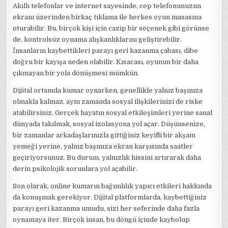
Akıllı telefonlar ve internet sayesinde, cep telefonunuzun
ekranı üzerinden birkaç tıklama ile herkes oyun masasına
oturabilir. Bu, birçok kişi için cazip bir seçenek gibi görünse
de, kontrolsüz oynama alışkanlıklarını geliştirebilir.
İnsanların kaybettikleri parayı geri kazanma çabası, dibe
doğru bir kayışa neden olabilir. Kısacası, oyunun bir daha
çıkmayan bir yola dönüşmesi mümkün.
Dijital ortamda kumar oynarken, genellikle yalnız başınıza
olmakla kalmaz, aynı zamanda sosyal ilişkilerinizi de riske
atabilirsiniz. Gerçek hayatın sosyal etkileşimleri yerine sanal
dünyada takılmak, sosyal izolasyona yol açar. Düşünsenize,
bir zamanlar arkadaşlarınızla gittiğiniz keyifli bir akşam
yemeği yerine, yalnız başınıza ekran karşısında saatler
geçiriyorsunuz. Bu durum, yalnızlık hissini artırarak daha
derin psikolojik sorunlara yol açabilir.
Son olarak, online kumarın bağımlılık yapıcı etkileri hakkında
da konuşmak gerekiyor. Dijital platformlarda, kaybettiğiniz
parayı geri kazanma umudu, sizi her seferinde daha fazla
oynamaya iter. Birçok insan, bu döngü içinde kaybolup