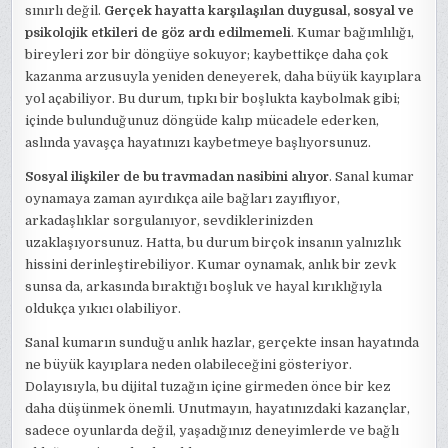
sınırlı değil.
Gerçek hayatta karşılaşılan duygusal, sosyal ve
psikolojik etkileri de göz ardı edilmemeli
. Kumar bağımlılığı,
bireyleri zor bir döngüye sokuyor; kaybettikçe daha çok
kazanma arzusuyla yeniden deneyerek, daha büyük kayıplara
yol açabiliyor. Bu durum, tıpkı bir boşlukta kaybolmak gibi;
içinde bulunduğunuz döngüde kalıp mücadele ederken,
aslında yavaşça hayatınızı kaybetmeye başlıyorsunuz.
Sosyal ilişkiler de bu travmadan nasibini alıyor
. Sanal kumar
oynamaya zaman ayırdıkça aile bağları zayıflıyor,
arkadaşlıklar sorgulanıyor, sevdiklerinizden
uzaklaşıyorsunuz. Hatta, bu durum birçok insanın yalnızlık
hissini derinleştirebiliyor. Kumar oynamak, anlık bir zevk
sunsa da, arkasında bıraktığı boşluk ve hayal kırıklığıyla
oldukça yıkıcı olabiliyor.
Sanal kumarın sunduğu anlık hazlar, gerçekte insan hayatında
ne büyük kayıplara neden olabileceğini gösteriyor.
Dolayısıyla, bu dijital tuzağın içine girmeden önce bir kez
daha düşünmek önemli. Unutmayın, hayatınızdaki kazançlar,
sadece oyunlarda değil, yaşadığınız deneyimlerde ve bağlı