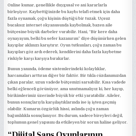
Online kumar, genellikle duygusal ve ani kararlarla
birleşiyor. Kaybettiğinizde bu kaybı telafi etmek için daha
fazla oynamak, çoğu kişinin düştüğü bir tuzak. Uçsuz
bucaksız internet okyanusunda kaybolmak, bazen aile
bütçesine büyük darbeler vurabilir. Hani, “Bir kere daha
oynayayım, belki bu sefer kazanırım” diye düşünürken gelen
kayıplar aklınızı karıştırır. Oyun tutkunları, çoğu zaman bu
kayıpları göz ardı ederek, kendilerini daha fazla kaybetme
riskiyle karşı karşıya bırakırlar.
Bunun yanında, ödeme sistemlerindeki kolaylıklar,
harcamaları arttıran diğer bir faktör. Bir tıkla cüzdanımızdan
çıkan paralar, uzun vadede bütçemizi sarsabilir. Kısa vadede
belki eğlenceli görünüyor, ama unutmamalıyız ki, her kayıp,
birikimlerimiz üzerinde büyük bir etki yaratabilir. Aileler,
bunun sonuçlarıyla karşılaştıklarında ise iş işten geçmiş
olabilir. Kumarın özgürlük hissi, aslında çoğu zaman
bağımlılıkla sonuçlanıyor. Bu durum, sadece bireyleri değil,
toplumun genel yapısını da etkileyen bir sorun haline geliyor.
“Dijital Şans Oyunlarının