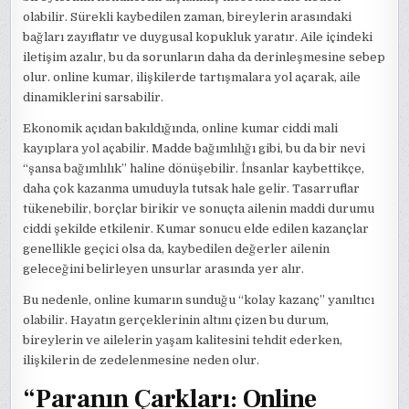
olabilir. Sürekli kaybedilen zaman, bireylerin arasındaki
bağları zayıflatır ve duygusal kopukluk yaratır. Aile içindeki
iletişim azalır, bu da sorunların daha da derinleşmesine sebep
olur. online kumar, ilişkilerde tartışmalara yol açarak, aile
dinamiklerini sarsabilir.
Ekonomik açıdan bakıldığında, online kumar ciddi mali
kayıplara yol açabilir. Madde bağımlılığı gibi, bu da bir nevi
“şansa bağımlılık” haline dönüşebilir. İnsanlar kaybettikçe,
daha çok kazanma umuduyla tutsak hale gelir. Tasarruflar
tükenebilir, borçlar birikir ve sonuçta ailenin maddi durumu
ciddi şekilde etkilenir. Kumar sonucu elde edilen kazançlar
genellikle geçici olsa da, kaybedilen değerler ailenin
geleceğini belirleyen unsurlar arasında yer alır.
Bu nedenle, online kumarın sunduğu “kolay kazanç” yanıltıcı
olabilir. Hayatın gerçeklerinin altını çizen bu durum,
bireylerin ve ailelerin yaşam kalitesini tehdit ederken,
ilişkilerin de zedelenmesine neden olur.
“Paranın Çarkları: Online