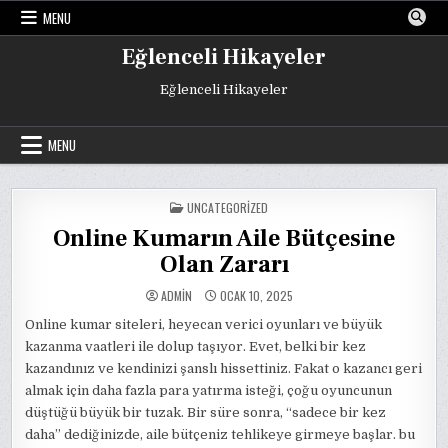
Skip
MENU
to
content
Eğlenceli Hikayeler
Eğlenceli Hikayeler
MENU
POSTED
UNCATEGORIZED
IN
Online Kumarın Aile Bütçesine
Olan Zararı
ADMIN
OCAK 10, 2025
Online kumar siteleri, heyecan verici oyunları ve büyük
kazanma vaatleri ile dolup taşıyor. Evet, belki bir kez
kazandınız ve kendinizi şanslı hissettiniz. Fakat o kazancı geri
almak için daha fazla para yatırma isteği, çoğu oyuncunun
düştüğü büyük bir tuzak. Bir süre sonra, “sadece bir kez
daha” dediğinizde, aile bütçeniz tehlikeye girmeye başlar. bu