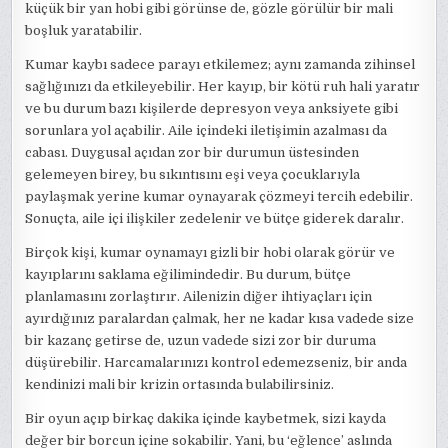
küçük bir yan hobi gibi görünse de, gözle görülür bir mali
boşluk yaratabilir.
Kumar kaybı sadece parayı etkilemez; aynı zamanda zihinsel
sağlığınızı da etkileyebilir. Her kayıp, bir kötü ruh hali yaratır
ve bu durum bazı kişilerde depresyon veya anksiyete gibi
sorunlara yol açabilir. Aile içindeki iletişimin azalması da
cabası. Duygusal açıdan zor bir durumun üstesinden
gelemeyen birey, bu sıkıntısını eşi veya çocuklarıyla
paylaşmak yerine kumar oynayarak çözmeyi tercih edebilir.
Sonuçta, aile içi ilişkiler zedelenir ve bütçe giderek daralır.
Birçok kişi, kumar oynamayı gizli bir hobi olarak görür ve
kayıplarını saklama eğilimindedir. Bu durum, bütçe
planlamasını zorlaştırır. Ailenizin diğer ihtiyaçları için
ayırdığınız paralardan çalmak, her ne kadar kısa vadede size
bir kazanç getirse de, uzun vadede sizi zor bir duruma
düşürebilir. Harcamalarınızı kontrol edemezseniz, bir anda
kendinizi mali bir krizin ortasında bulabilirsiniz.
Bir oyun açıp birkaç dakika içinde kaybetmek, sizi kayda
değer bir borcun içine sokabilir. Yani, bu ‘eğlence’ aslında