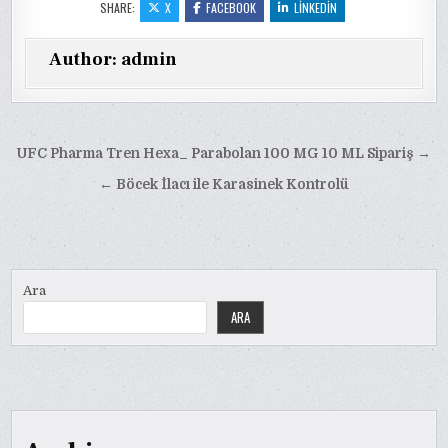
SHARE:
X
FACEBOOK
LINKEDIN
Author:
admin
Yazı
UFC Pharma Tren Hexa_ Parabolan 100 MG 10 ML Sipariş →
gezinmesi
← Böcek İlacı ile Karasinek Kontrolü
Ara
ARA