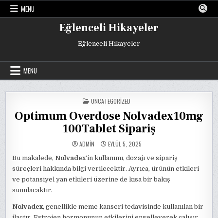
Skip
MENU
to
content
Eğlenceli Hikayeler
Eğlenceli Hikayeler
MENU
POSTED
UNCATEGORIZED
IN
Optimum Overdose Nolvadex10mg
100Tablet Sipariş
ADMIN
EYLÜL 5, 2025
Bu makalede,
Nolvadex
‘in kullanımı, dozajı ve sipariş
süreçleri hakkında bilgi verilecektir. Ayrıca, ürünün etkileri
ve potansiyel yan etkileri üzerine de kısa bir bakış
sunulacaktır.
Nolvadex
, genellikle meme kanseri tedavisinde kullanılan bir
ilaçtır. Estrojen hormonunun etkilerini engelleyerek çalışır.