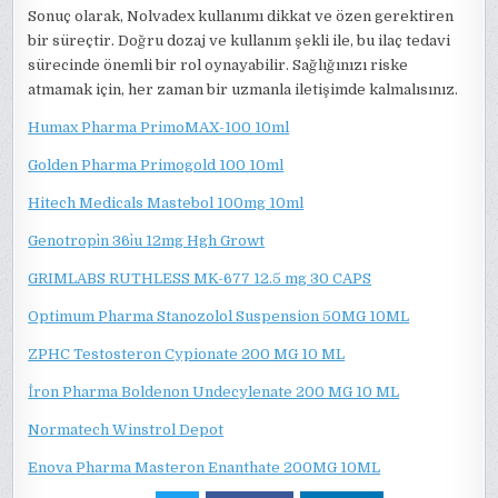
Sonuç olarak, Nolvadex kullanımı dikkat ve özen gerektiren
bir süreçtir. Doğru dozaj ve kullanım şekli ile, bu ilaç tedavi
sürecinde önemli bir rol oynayabilir. Sağlığınızı riske
atmamak için, her zaman bir uzmanla iletişimde kalmalısınız.
Humax Pharma PrimoMAX-100 10ml
Golden Pharma Primogold 100 10ml
Hitech Medicals Mastebol 100mg 10ml
Genotropi̇n 36i̇u 12mg Hgh Growt
GRIMLABS RUTHLESS MK-677 12.5 mg 30 CAPS
Optimum Pharma Stanozolol Suspension 50MG 10ML
ZPHC Testosteron Cypionate 200 MG 10 ML
İron Pharma Boldenon Undecylenate 200 MG 10 ML
Normatech Winstrol Depot
Enova Pharma Masteron Enanthate 200MG 10ML