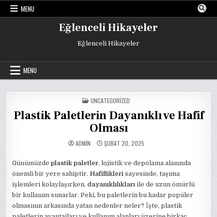
Skip
MENU
to
content
Eğlenceli Hikayeler
Eğlenceli Hikayeler
MENU
POSTED
UNCATEGORIZED
IN
Plastik Paletlerin Dayanıklı ve Hafif
Olması
ADMIN
ŞUBAT 20, 2025
Günümüzde
plastik paletler
, lojistik ve depolama alanında
önemli bir yere sahiptir.
Hafiflikleri
sayesinde, taşıma
işlemleri kolaylaşırken,
dayanıklılıkları
ile de uzun ömürlü
bir kullanım sunarlar. Peki, bu paletlerin bu kadar popüler
olmasının arkasında yatan nedenler neler? İşte, plastik
paletlerin avantajları ve kullanım alanları üzerine birkaç