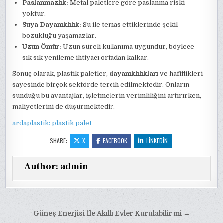
Paslanmazlık:
Metal paletlere göre paslanma riski
yoktur.
Suya Dayanıklılık:
Su ile temas ettiklerinde şekil
bozukluğu yaşamazlar.
Uzun Ömür:
Uzun süreli kullanıma uygundur, böylece
sık sık yenileme ihtiyacı ortadan kalkar.
Sonuç olarak, plastik paletler,
dayanıklılıkları
ve hafiflikleri
sayesinde birçok sektörde tercih edilmektedir. Onların
sunduğu bu avantajlar, işletmelerin verimliliğini artırırken,
maliyetlerini de düşürmektedir.
ardaplastik: plastik palet
SHARE:
X
FACEBOOK
LINKEDIN
Author:
admin
Yazı
Güneş Enerjisi İle Akıllı Evler Kurulabilir mi →