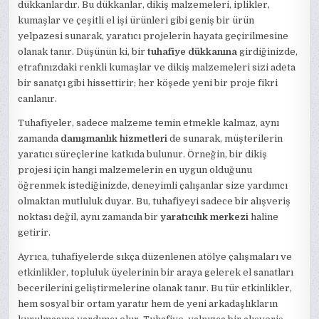
dükkanlardır. Bu dükkanlar, dikiş malzemeleri, iplikler,
kumaşlar ve çeşitli el işi ürünleri gibi geniş bir ürün
yelpazesi sunarak, yaratıcı projelerin hayata geçirilmesine
olanak tanır. Düşünün ki, bir
tuhafiye dükkanına
girdiğinizde,
etrafınızdaki renkli kumaşlar ve dikiş malzemeleri sizi adeta
bir sanatçı gibi hissettirir; her köşede yeni bir proje fikri
canlanır.
Tuhafiyeler, sadece malzeme temin etmekle kalmaz, aynı
zamanda
danışmanlık hizmetleri
de sunarak, müşterilerin
yaratıcı süreçlerine katkıda bulunur. Örneğin, bir dikiş
projesi için hangi malzemelerin en uygun olduğunu
öğrenmek istediğinizde, deneyimli çalışanlar size yardımcı
olmaktan mutluluk duyar. Bu, tuhafiyeyi sadece bir alışveriş
noktası değil, aynı zamanda bir
yaratıcılık merkezi
haline
getirir.
Ayrıca, tuhafiyelerde sıkça düzenlenen atölye çalışmaları ve
etkinlikler, topluluk üyelerinin bir araya gelerek el sanatları
becerilerini geliştirmelerine olanak tanır. Bu tür etkinlikler,
hem sosyal bir ortam yaratır hem de yeni arkadaşlıkların