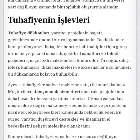
kurulmasına yardımcı olur. Tuhafiye, yalnızca bir alışveriş
yeri değil, aynı zamanda
bir topluluk
oluşturma alanıdır.
Tuhafiyenin İşlevleri
Tuhafiye dükkanları
, yaratıcı projelerin hayata
geçirilmesinde önemli bir rol oynamaktadır. Bu dükkanlar,
hem profesyonel dikişçiler hem de hobi sahipleri için geniş
bir ürün yelpazesi sunarak, çeşitli
el sanatları
ve
tekstil
projeleri
için gerekli malzemeleri temin eder. Örneğin, dikiş
ipleri, kumaşlar, dikiş makineleri ve aksesuarlar gibi ürünler,
bu dükkanlarda kolayca bulunabilir.
Ayrıca, tuhafiyeler sadece malzeme satışı ile sınırlı kalmaz.
Müşterilere
danışmanlık hizmetleri
sunarak, projelerinin
daha başarılı olmasına yardımcı olurlar. Uzman çalışanlar,
müşterilere doğru malzemeyi seçmelerinde ve projelerini
nasıl gerçekleştirecekleri konusunda rehberlik eder. Bu
süreç, yaratıcı düşünceyi destekler ve insanların el
becerilerini geliştirmelerine olanak tanır.
Sonuç olarak, tuhafiyeler, sadece ürün satışı değil, aynı