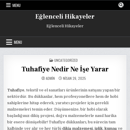
Skip
MENU
to
content
Eğlenceli Hikayeler
Eğlenceli Hikayeler
MENU
POSTED
UNCATEGORIZED
IN
Tuhafiye Nedir Ne İşe Yarar
ADMIN
NISAN 26, 2025
Tuhafiye
, tekstil ve el sanatları ürünlerinin satışını yapan bir
sektördür. Bu dükkanlar, hem profesyonellere hem de hobi
sahiplerine hitap ederek, yaratıcı projeler için gerekli
malzemeleri temin eder. Düşünsenize, bir hobi olarak
başladığınız dikiş projesi, doğru malzemelerle nasıl harika
bir esere dönüşebilir! Tuhafiye dükkanları, bu sürecin tam
kalbinde yer alır ve her türlü
dikiş malzemesi
,
iplik
,
kumaş
ve