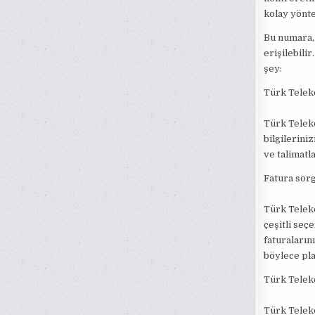
kolay yönt
Bu numara, 
erişilebili
şey:
Türk Telek
Türk Telek
bilgilerini
ve talimatl
Fatura sorg
Türk Teleko
çeşitli seç
faturalarını
böylece pla
Türk Telek
Türk Teleko