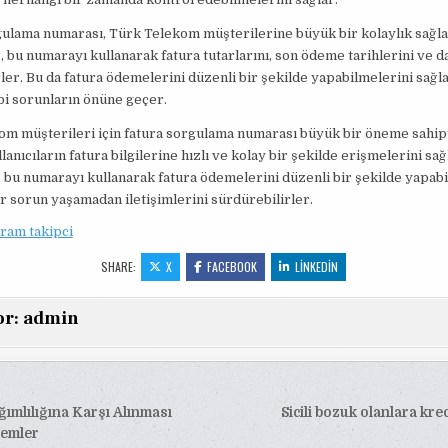
ulama numarası, Türk Telekom müşterilerine büyük bir kolaylık sağla
r, bu numarayı kullanarak fatura tutarlarını, son ödeme tarihlerini ve d
ler. Bu da fatura ödemelerini düzenli bir şekilde yapabilmelerini sağl
bi sorunların önüne geçer.
m müşterileri için fatura sorgulama numarası büyük bir öneme sahipt
anıcıların fatura bilgilerine hızlı ve kolay bir şekilde erişmelerini sağ
 bu numarayı kullanarak fatura ödemelerini düzenli bir şekilde yapabi
r sorun yaşamadan iletişimlerini sürdürebilirler.
ram takipci
SHARE:
X
FACEBOOK
LINKEDIN
or:
admin
mlılığına Karşı Alınması
Sicili bozuk olanlara kred
esi
emler