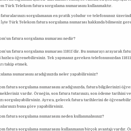
em Türk Telekom fatura sorgulama numarasını kullanmaktır.
faturalarınızı sorgulamanın en pratik yoludur ve telefonunuz üzerin
r. İşte Türk Telekom fatura sorgulama numarası hakkında bilmeniz ger
om’un fatura sorgulama numarası nedir?
om’un fatura sorgulama numarası 11811’dir. Bu numarayı arayarak fatu
zi hızlıca öğrenebilirsiniz. Tek yapmanız gereken telefonunuzdan 1181
arı takip etmek.
ulama numarasını aradığınızda neler yapabilirsiniz?
m fatura sorgulama numarasını aradığınızda, fatura bilgilerinizi öğr
enekleriniz vardır. Örneğin, son fatura tutarınızı, son ödeme tarihini v
zı sorgulayabilirsiniz. Ayrıca, gelecek fatura tarihlerini de öğrenebilir
nlarınızı buna göre yapabilirsiniz.
om fatura sorgulama numarasını neden kullanmalısınız?
m fatura sorgulama numarasını kullanmanın birçok avantajı vardır. Ön