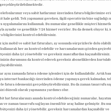
 gerçekleştirilebilmektedir.
ı telefonlarımız veya sabit hatlarımız üzerinden fatura bilgilerimize e
it hale geldi. Tek yapmamız gereken, ilgili operatörün bize sağladığı
a uygulamalarını kullanmak. Bu numaralar genellikle müşteri hizmetl
la aynıdır ve genellikle 7/24 hizmet verirler. Bu da demek oluyor ki, i
a bilgilerinizi kontrol edebilirsiniz.
için mobil ve sabit hat faturaları, ay sonunda sürprizlerle dolu olabili
kullanarak her an kontrol edebilir ve harcamalarınızı gözden geçirebil
tçenizi daha iyi yönetebilir ve gereksiz masraflardan kaçınabilirsiniz. 
inizin durumunu da kontrol ederek gereksiz aboneliklerden kurtulabi
ğlayabilirsiniz.
r aynı zamanda fatura ödeme işlemleri için de kullanılabilir. Artık ba
ya internet bankacılığı üzerinden ödeme yapmaya gerek kalmadan, tek
e fatura ödemenizi gerçekleştirebilirsiniz. Bu da zaman tasarrufu sa
zi düzenli olarak yapmanıza yardımcı olur.
bit hat faturalarınızı anında kontrol edebileceğiniz numaralar, hayatın
an ve zaman tasarrufu sağlayan önemli bir araç haline gelmiştir. Bu nu
 bütçenizi daha iyi yönetebilir, gereksiz harcamalardan kaçınabilir ve