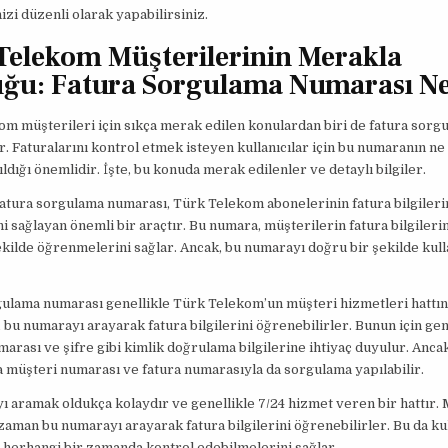
zi düzenli olarak yapabilirsiniz.
Telekom Müşterilerinin Merakla
ğu: Fatura Sorgulama Numarası N
m müşterileri için sıkça merak edilen konulardan biri de fatura sorg
. Faturalarını kontrol etmek isteyen kullanıcılar için bu numaranın ne
ıldığı önemlidir. İşte, bu konuda merak edilenler ve detaylı bilgiler.
fatura sorgulama numarası, Türk Telekom abonelerinin fatura bilgileri
i sağlayan önemli bir araçtır. Bu numara, müşterilerin fatura bilgilerini
ekilde öğrenmelerini sağlar. Ancak, bu numarayı doğru bir şekilde ku
gulama numarası genellikle Türk Telekom’un müşteri hizmetleri hattın
 bu numarayı arayarak fatura bilgilerini öğrenebilirler. Bunun için gen
arası ve şifre gibi kimlik doğrulama bilgilerine ihtiyaç duyulur. Ancak
müşteri numarası ve fatura numarasıyla da sorgulama yapılabilir.
 aramak oldukça kolaydır ve genellikle 7/24 hizmet veren bir hattır. 
 zaman bu numarayı arayarak fatura bilgilerini öğrenebilirler. Bu da kul
ı herhangi bir zamanda kontrol edebilmelerini sağlar.