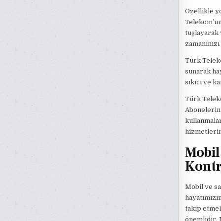
Özellikle y
Telekom’un
tuşlayarak 
zamanınızı 
Türk Teleko
sunarak hay
sıkıcı ve ka
Türk Teleko
Abonelerin 
kullanmalar
hizmetlerin
Mobil
Kontr
Mobil ve sa
hayatımızın
takip etme
önemlidir. 