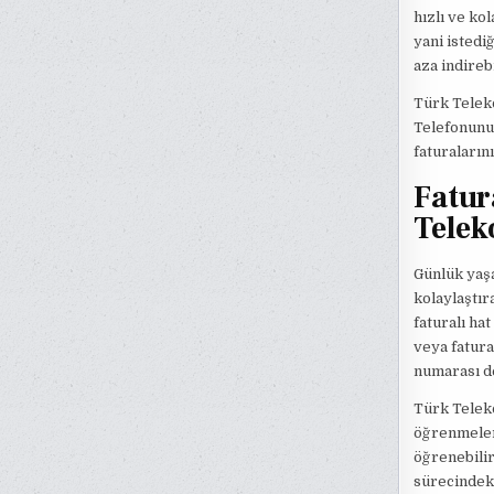
hızlı ve kol
yani istedi
aza indirebi
Türk Teleko
Telefonunuz
faturaların
Fatur
Tele
Günlük yaşa
kolaylaştı
faturalı ha
veya fatura
numarası de
Türk Teleko
öğrenmeleri
öğrenebilir
sürecindeki