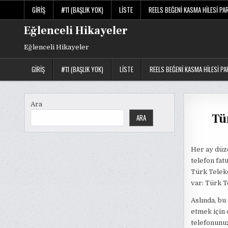
Skip
GIRIŞ
#11 (BAŞLIK YOK)
LISTE
REELS BEĞENI KASMA HILESI PA
to
content
Eğlenceli Hikayeler
Eğlenceli Hikayeler
GIRIŞ
#11 (BAŞLIK YOK)
LISTE
REELS BEĞENI KASMA HILESI PA
Ara
Tü
ARA
Her ay düze
telefon fat
Türk Teleko
var: Türk 
Aslında, bu
etmek için 
telefonunu