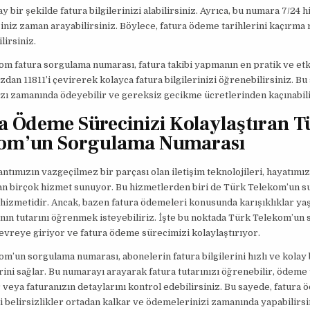
ay bir şekilde fatura bilgilerinizi alabilirsiniz. Ayrıca, bu numara 7/24 
ğiniz zaman arayabilirsiniz. Böylece, fatura ödeme tarihlerini kaçırma 
lirsiniz.
m fatura sorgulama numarası, fatura takibi yapmanın en pratik ve etki
dan 11811’i çevirerek kolayca fatura bilgilerinizi öğrenebilirsiniz. Bu
ızı zamanında ödeyebilir ve gereksiz gecikme ücretlerinden kaçınabili
a Ödeme Sürecinizi Kolaylaştıran T
kom’un Sorgulama Numarası
ntımızın vazgeçilmez bir parçası olan iletişim teknolojileri, hayatımız
ran birçok hizmet sunuyor. Bu hizmetlerden biri de Türk Telekom’un 
t hizmetidir. Ancak, bazen fatura ödemeleri konusunda karışıklıklar yaş
nın tutarını öğrenmek isteyebiliriz. İşte bu noktada Türk Telekom’un
vreye giriyor ve fatura ödeme sürecimizi kolaylaştırıyor.
m’un sorgulama numarası, abonelerin fatura bilgilerini hızlı ve kolay 
ni sağlar. Bu numarayı arayarak fatura tutarınızı öğrenebilir, ödeme 
 veya faturanızın detaylarını kontrol edebilirsiniz. Bu sayede, fatura
 belirsizlikler ortadan kalkar ve ödemelerinizi zamanında yapabilirsi