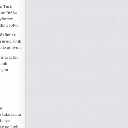
in Türk
müne *666#
 yöntem,
dımcı olur.
 çözümler
süreci artık
hale geliyor.
r araçtır.
imli
tişim
de
 tutarlarını
dukça
ay ve hızlı