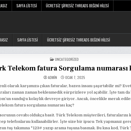
RASIZ
SAYFA LISTESI
ÜCRETSIZ ŞIFRESIZ THREADS BEĞENI HILESI
RASIZ
SAYFA LISTESI
ÜCRETSIZ ŞIFRESIZ THREADS BEĞENI HILESI
POSTED
UNCATEGORIZED
IN
rk Telekom fatura Sorgulama numarası 
ADMIN
OCAK 7, 2025
nli olarak karşımıza çıkan faturalar, bazen insanı şaşırtabilir mi? Evet
uraları zaman zaman beklenmedik sürprizlere yol açabilir. İşte tam da
m’un sunduğu kolaylık devreye giriyor. Ancak, öncelikle merak edile
Telekom fatura sorgulama numarası kaç?
 sorunun cevabı oldukça basit. Türk Telekom müşterileri, faturalarını 
cep telefonlarını kullanabilirler. İşte size bir ipucu: Tek yapmanız ger
zun tuş takımına *123# yazıp arama tuşuna basmak. Bu kısa kod, Türk