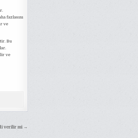
r.
aha fazlasını
ar ve
ir. Bu
lar.
lir ve
i verilir mi →