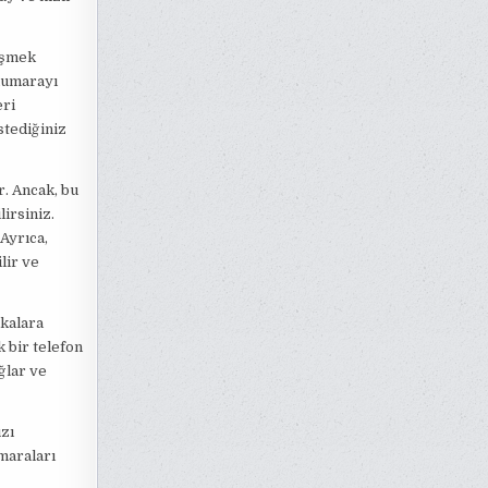
rişmek
 numarayı
eri
stediğiniz
r. Ancak, bu
irsiniz.
Ayrıca,
lir ve
nkalara
 bir telefon
ğlar ve
ızı
maraları