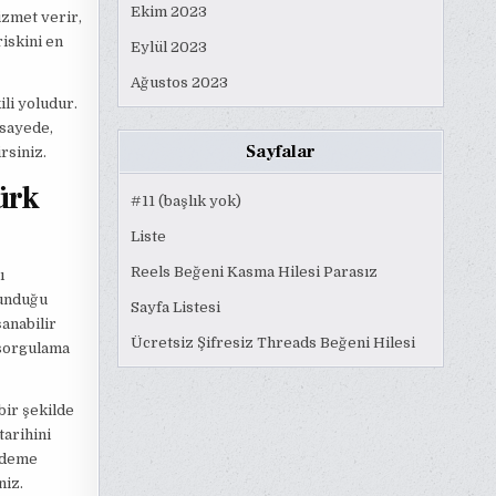
Ekim 2023
hizmet verir,
riskini en
Eylül 2023
Ağustos 2023
li yoludur.
 sayede,
Sayfalar
rsiniz.
ürk
#11 (başlık yok)
Liste
Reels Beğeni Kasma Hilesi Parasız
ı
sunduğu
Sayfa Listesi
anabilir
Ücretsiz Şifresiz Threads Beğeni Hilesi
 sorgulama
bir şekilde
tarihini
 ödeme
niz.