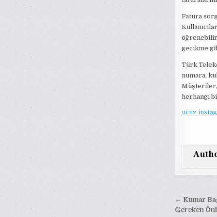
Fatura sorg
Kullanıcıla
öğrenebilir
gecikme gi
Türk Teleko
numara, kull
Müşteriler,
herhangi bi
ucuz instag
Auth
Yazı
← Kumar Bağı
gezinm
Gereken Önl