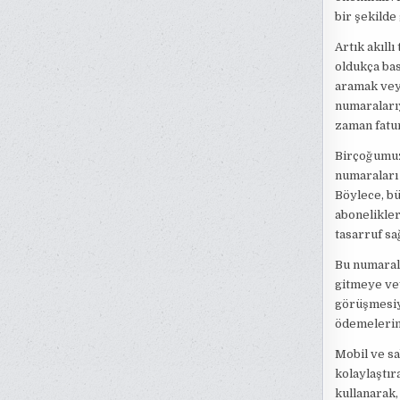
bir şekilde
Artık akıll
oldukça bas
aramak vey
numaralarıy
zaman fatur
Birçoğumuz 
numaraları 
Böylece, bü
abonelikler
tasarruf sa
Bu numarala
gitmeye ve
görüşmesiyl
ödemelerini
Mobil ve sa
kolaylaştır
kullanarak,