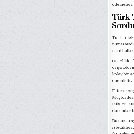
ödemelerini
Türk 
Sordu
Türk Teleko
numarasıdır
nasıl kullan
Öncelikle, 
erişmelerin
kolay bir ş
önemlidir.
Fatura sor
Müşteriler,
müşteri num
durumlarda 
Bu numarayı
istedikleri
faturaların