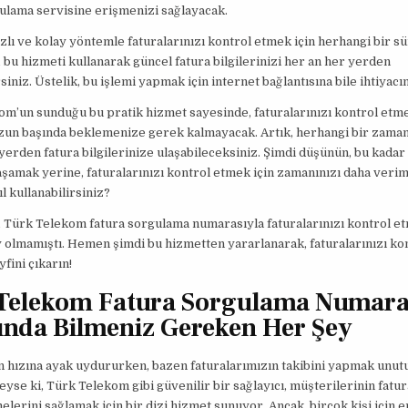
ulama servisine erişmenizi sağlayacak.
ızlı ve kolay yöntemle faturalarınızı kontrol etmek için herhangi bir s
, bu hizmeti kullanarak güncel fatura bilgilerinizi her an her yerden
siniz. Üstelik, bu işlemi yapmak için internet bağlantısına bile ihtiyacı
m’un sunduğu bu pratik hizmet sayesinde, faturalarınızı kontrol etme
zun başında beklemenize gerek kalmayacak. Artık, herhangi bir zaman
 yerden fatura bilgilerinize ulaşabileceksiniz. Şimdi düşünün, bu kadar 
aşamak yerine, faturalarınızı kontrol etmek için zamanınızı daha veriml
l kullanabilirsiniz?
 Türk Telekom fatura sorgulama numarasıyla faturalarınızı kontrol et
 olmamıştı. Hemen şimdi bu hizmetten yararlanarak, faturalarınızı ko
fini çıkarın!
Telekom Fatura Sorgulama Numara
nda Bilmeniz Gereken Her Şey
 hızına ayak uydururken, bazen faturalarımızın takibini yapmak unutu
eyse ki, Türk Telekom gibi güvenilir bir sağlayıcı, müşterilerinin fat
elerini sağlamak için bir dizi hizmet sunuyor. Ancak, birçok kişi için en