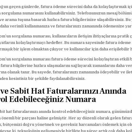
oğun geçen günlerde, fatura ödeme sürecini daha da kolaylaştırmak iç
 sorgulama numarasını kullanabilirsiniz. Telefonunuzun mesaj bölü
ve arama tuşuna basarak hızlıca fatura bilgilerinize ulaşabilirsiniz. Bu
daha verimli kullanmanıza ve faturalarınızı zamanında ödemenize yar
m’un sorgulama numarası, kullanıcıların iletişim ihtiyaçlarına pratik
atlarını kolaylaştırmayı hedefler. Bu numara sayesinde fatura ödeme 
rmaşık bir işlem olmaktan çıkıyor ve kullanıcılar için daha erişilebilir 
m’un sorgulama numarası fatura ödeme sürecini kolaylaştıran etkili bi
fatura bilgilerine hızlıca ulaşmalarını sağlayarak zamanlarını daha ver
ına olanak tanır. Bu sayede, faturalarınızı zamanında ödeyebilir ve ile
den kesintisiz bir şekilde faydalanabilirsiniz.
 ve Sabit Hat Faturalarınızı Anında
ol Edebileceğiniz Numara
bit hat faturalarınızı anında kontrol edebileceğiniz numara, günümüz
 önemli bir parçası haline gelmiştir. Her ay düzenli olarak gelen fatura
k, bütçemizi doğru yönetmek ve gereksiz harcamaları önlemek için ol
Neyse ki, teknolojinin gelişmesiyle birlikte bu süreç artık çok daha kol