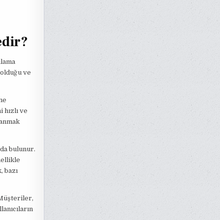
edir?
ulama
 olduğu ve
ne
 hızlı ve
llanmak
da bulunur.
ellikle
, bazı
Müşteriler,
lanıcıların