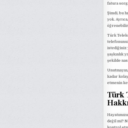
fatura sorg
Şimdi, bu h
yok. Ayrıca
öğrenebilir
Türk Teleko
telefonunu
istediğiniz
şaşkınlık y
şekilde nası
Unutmayın,
kadar kolay
etmenin key
Türk 
Hakkı
Hayatımızın
değil mi? N
kontrol etm