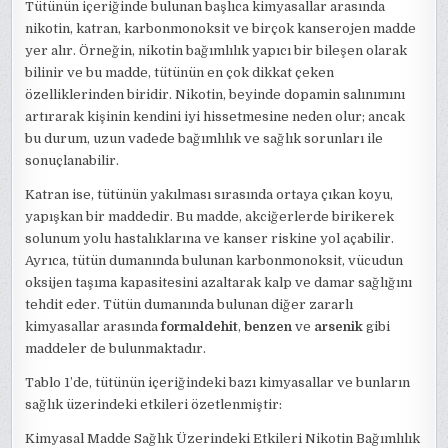
Tütünün içeriğinde bulunan başlıca kimyasallar arasında
nikotin, katran, karbonmonoksit ve birçok kanserojen madde
yer alır. Örneğin, nikotin bağımlılık yapıcı bir bileşen olarak
bilinir ve bu madde, tütünün en çok dikkat çeken
özelliklerinden biridir. Nikotin, beyinde dopamin salınımını
artırarak kişinin kendini iyi hissetmesine neden olur; ancak
bu durum, uzun vadede bağımlılık ve sağlık sorunları ile
sonuçlanabilir.
Katran ise, tütünün yakılması sırasında ortaya çıkan koyu,
yapışkan bir maddedir. Bu madde, akciğerlerde birikerek
solunum yolu hastalıklarına ve kanser riskine yol açabilir.
Ayrıca, tütün dumanında bulunan karbonmonoksit, vücudun
oksijen taşıma kapasitesini azaltarak kalp ve damar sağlığını
tehdit eder. Tütün dumanında bulunan diğer zararlı
kimyasallar arasında
formaldehit
,
benzen
ve
arsenik
gibi
maddeler de bulunmaktadır.
Tablo 1’de, tütünün içeriğindeki bazı kimyasallar ve bunların
sağlık üzerindeki etkileri özetlenmiştir:
Kimyasal Madde Sağlık Üzerindeki Etkileri Nikotin Bağımlılık