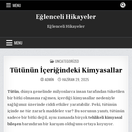
Skip
MENU
to
content
Eğlenceli Hikayeler
Eğlenceli Hikayeler
MENU
POSTED
UNCATEGORIZED
IN
Tütünün İçeriğindeki Kimyasallar
ADMIN
HAZIRAN 29, 2025
Tütün
, dünya genelinde milyonlarca insan tarafından tüketilen
bir bitki olmasına rağmen, içerdiği kimyasallar nedeniyle
sağlığımız üzerinde ciddi etkiler yaratabilir. Peki, tütünün
içinde ne tür zararlı maddeler var? Bu sorunun yanıtı, tütünün
sadece bir bitki değil, aynı zamanda birçok
tehlikeli kimyasal
bileşen
barındıran bir karışım olduğunu ortaya koyuyor.