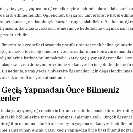
a, yatay geçiş yapmanın öğrenciler için akademik olarak daha zorlu b
öz ardı edilmemelidir. Öğrenciler, başka bir üniversiteye kabul edilme
 not ortalaması gereksinimiyle karşı karşıya kalabilirler. Bu durum, öğr
lışmasını, daha fazla çaba sarf etmesini ve hedeflerine ulaşmak için az
 gerektirebilir.
, üniversite öğrencileri arasında popüler bir seçenek haline gelmiştir. 
değiştirmek isteyen öğrencilere yeni fırsatlar sunarken aynı zamanda
gelişimlerine katkıda bulunmaktadır. Yatay geçiş yapan öğrenciler, ken
 ulaşırken yeni deneyimler edinme ve kariyerlerini şekillendirme fırs
 Bu nedenle, yatay geçiş, üniversite öğrencileri için değerlendirilme
 olarak önemli bir yer tutmaktadır.
 Geçiş Yapmadan Önce Bilmeniz
enler
tında yatay geçiş, öğrencilerin bir üniversiteden başka bir üniversite
in farklı bölümlerine transfer yapması anlamına gelir. Birçok öğrenci 
 bir eğitim ortamında farklı bir deneyim yaşama ve kariyer hedeflerin
me şansı sunar. Ancak, yatay geçiş yapmadan önce bazı önemli noktal