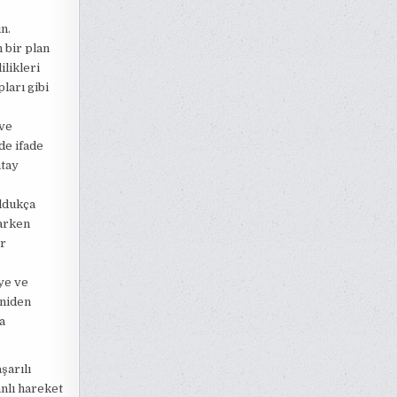
n.
 bir plan
likleri
ları gibi
 ve
lde ifade
atay
oldukça
rarken
er
eye ve
eniden
a
şarılı
nlı hareket