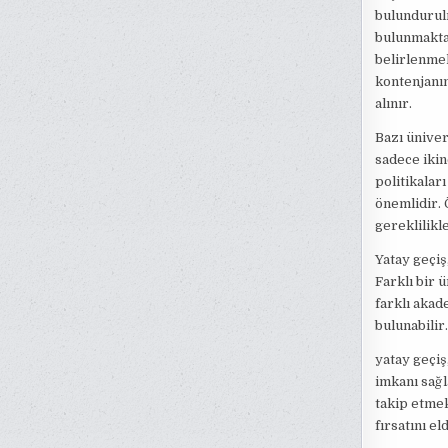
bulundurulm
bulunmaktad
belirlenmek
kontenjanın
alınır.
Bazı üniver
sadece ikin
politikalar
önemlidir. 
gereklilikle
Yatay geçiş
Farklı bir
farklı akad
bulunabilir.
yatay geçiş
imkanı sağl
takip etmek
fırsatını el