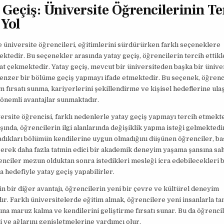
 Geçiş: Üniversite Öğrencilerinin Te
 Yol
üniversite öğrencileri, eğitimlerini sürdürürken farklı seçeneklere
ktedir. Bu seçenekler arasında yatay geçiş, öğrencilerin tercih ettikle
at çekmektedir. Yatay geçiş, mevcut bir üniversiteden başka bir ünive
enzer bir bölüme geçiş yapmayı ifade etmektedir. Bu seçenek, öğrenc
tim fırsatı sunma, kariyerlerini şekillendirme ve kişisel hedeflerine ul
önemli avantajlar sunmaktadır.
ersite öğrencisi, farklı nedenlerle yatay geçiş yapmayı tercih etmekte
şında, öğrencilerin ilgi alanlarında değişiklik yapma isteği gelmektedir
ladıkları bölümün kendilerine uygun olmadığını düşünen öğrenciler, ba
rek daha fazla tatmin edici bir akademik deneyim yaşama şansına sahi
enciler mezun olduktan sonra istedikleri mesleği icra edebilecekleri b
hedefiyle yatay geçiş yapabilirler.
in bir diğer avantajı, öğrencilerin yeni bir çevre ve kültürel deneyim
r. Farklı üniversitelerde eğitim almak, öğrencilere yeni insanlarla tan
rına maruz kalma ve kendilerini geliştirme fırsatı sunar. Bu da öğrenci
i ve ağlarını genişletmelerine yardımcı olur.