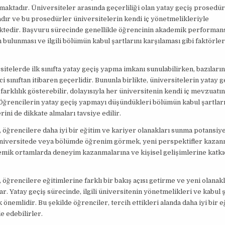
aktadır. Üniversiteler arasında geçerliliği olan yatay geçiş prosedür
ır ve bu prosedürler üniversitelerin kendi iç yönetmelikleriyle
tedir. Başvuru sürecinde genellikle öğrencinin akademik performansı
 bulunması ve ilgili bölümün kabul şartlarını karşılaması gibi faktörle
sitelerde ilk sınıfta yatay geçiş yapma imkanı sunulabilirken, bazıları
ci sınıftan itibaren geçerlidir. Bununla birlikte, üniversitelerin yatay g
ı farklılık gösterebilir, dolayısıyla her üniversitenin kendi iç mevzuatı
Öğrencilerin yatay geçiş yapmayı düşündükleri bölümün kabul şartları
rini de dikkate almaları tavsiye edilir.
, öğrencilere daha iyi bir eğitim ve kariyer olanakları sunma potansiyel
 üniversitede veya bölümde öğrenim görmek, yeni perspektifler kazan
emik ortamlarda deneyim kazanmalarına ve kişisel gelişimlerine katkı
, öğrencilere eğitimlerine farklı bir bakış açısı getirme ve yeni olana
ar. Yatay geçiş sürecinde, ilgili üniversitenin yönetmelikleri ve kabul ş
 önemlidir. Bu şekilde öğrenciler, tercih ettikleri alanda daha iyi bir 
de edebilirler.