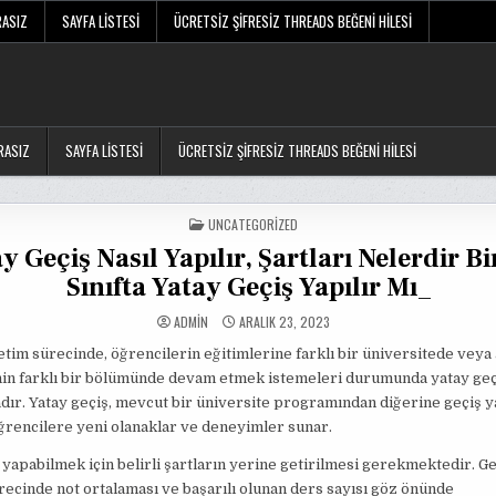
RASIZ
SAYFA LISTESI
ÜCRETSIZ ŞIFRESIZ THREADS BEĞENI HILESI
RASIZ
SAYFA LISTESI
ÜCRETSIZ ŞIFRESIZ THREADS BEĞENI HILESI
POSTED
UNCATEGORIZED
IN
y Geçiş Nasıl Yapılır, Şartları Nelerdir Bi
Sınıfta Yatay Geçiş Yapılır Mı_
ADMIN
ARALIK 23, 2023
im sürecinde, öğrencilerin eğitimlerine farklı bir üniversitede veya 
nin farklı bir bölümünde devam etmek istemeleri durumunda yatay geç
ır. Yatay geçiş, mevcut bir üniversite programından diğerine geçiş 
ğrencilere yeni olanaklar ve deneyimler sunar.
 yapabilmek için belirli şartların yerine getirilmesi gerekmektedir. Ge
ecinde not ortalaması ve başarılı olunan ders sayısı göz önünde