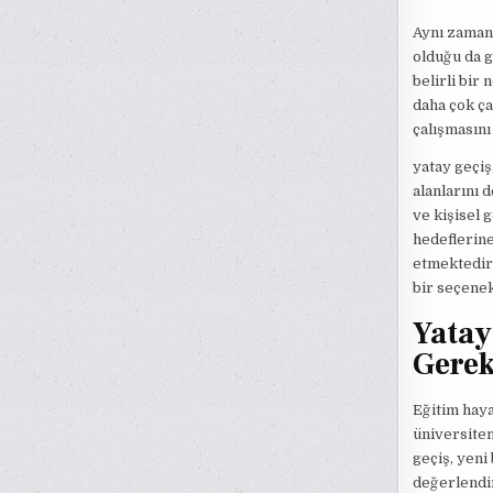
Aynı zamand
olduğu da g
belirli bir
daha çok ça
çalışmasını
yatay geçiş
alanlarını 
ve kişisel 
hedeflerine
etmektedir.
bir seçenek
Yatay
Gerek
Eğitim haya
üniversiten
geçiş, yeni
değerlendir