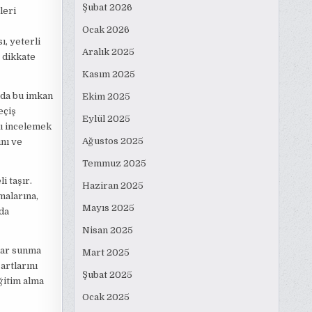
Şubat 2026
leri
Ocak 2026
, yeterli
Aralık 2025
r dikkate
Kasım 2025
nda bu imkan
Ekim 2025
eçiş
Eylül 2025
nı incelemek
Ağustos 2025
nı ve
Temmuz 2025
i taşır.
Haziran 2025
malarına,
Mayıs 2025
da
Nisan 2025
klar sunma
Mart 2025
artlarını
Şubat 2025
eğitim alma
Ocak 2025