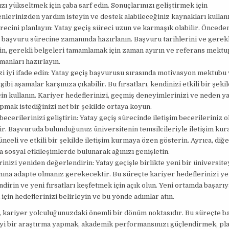
ızı yükseltmek için çaba sarf edin. Sonuçlarınızı geliştirmek için
lerinizden yardım isteyin ve destek alabileceğiniz kaynakları kullanı
recini planlayın: Yatay geçiş süreci uzun ve karmaşık olabilir. Önceden
başvuru sürecine zamanında hazırlanın. Başvuru tarihlerini ve gerekli
in, gerekli belgeleri tamamlamak için zaman ayırın ve referans mektup
anları hazırlayın.
i iyi ifade edin: Yatay geçiş başvurusu sırasında motivasyon mektubu
gibi aşamalar karşınıza çıkabilir. Bu fırsatları, kendinizi etkili bir şeki
in kullanın. Kariyer hedeflerinizi, geçmiş deneyimlerinizi ve neden y
pmak istediğinizi net bir şekilde ortaya koyun.
 becerilerinizi geliştirin: Yatay geçiş sürecinde iletişim becerileriniz 
r. Başvuruda bulunduğunuz üniversitenin temsilcileriyle iletişim ku
ünceli ve etkili bir şekilde iletişim kurmaya özen gösterin. Ayrıca, diğ
a sosyal etkileşimlerde bulunarak ağınızı genişletin.
inizi yeniden değerlendirin: Yatay geçişle birlikte yeni bir üniversit
ına adapte olmanız gerekecektir. Bu süreçte kariyer hedeflerinizi y
dirin ve yeni fırsatları keşfetmek için açık olun. Yeni ortamda başarıy
için hedeflerinizi belirleyin ve bu yönde adımlar atın.
, kariyer yolculuğunuzdaki önemli bir dönüm noktasıdır. Bu süreçte ba
iyi bir araştırma yapmak, akademik performansınızı güçlendirmek, pla