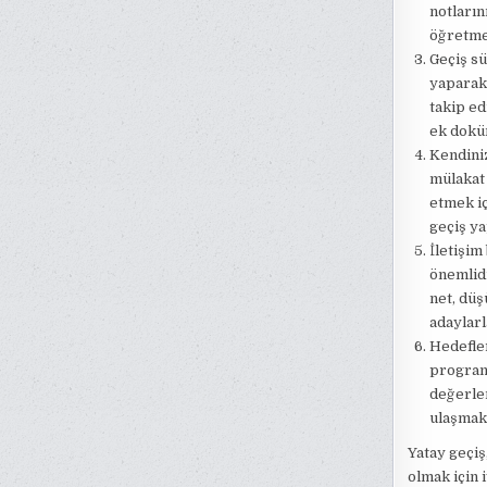
notların
öğretmen
Geçiş sü
yaparak 
takip ed
ek doküm
Kendiniz
mülakat 
etmek iç
geçiş ya
İletişim
önemlidi
net, düş
adaylarl
Hedefler
program
değerlen
ulaşmak 
Yatay geçiş
olmak için 