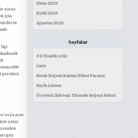
Ekim 2023
ir süreç
Eylül 2023
k için
encilerin
Ağustos 2023
imle
Sayfalar
İlgi
 akademik
#11 (başlık yok)
di
Liste
atını elde
si gereken
Reels Beğeni Kasma Hilesi Parasız
Sayfa Listesi
Ücretsiz Şifresiz Threads Beğeni Hilesi
ye veya aynı
için yatay
i yeniden
arı göz