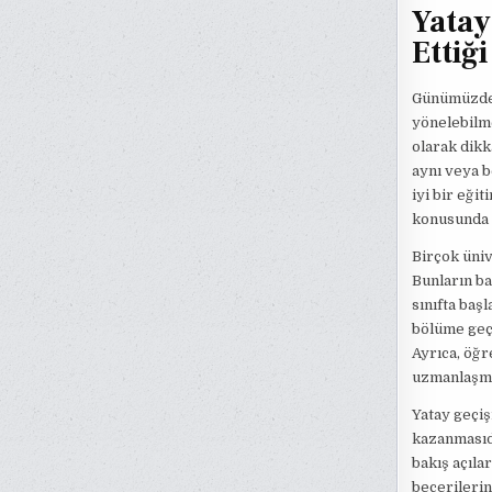
Yatay
Ettiği
Günümüzde 
yönelebilme
olarak dikk
aynı veya b
iyi bir eği
konusunda 
Birçok üniv
Bunların ba
sınıfta baş
bölüme geçe
Ayrıca, öğr
uzmanlaşma 
Yatay geçiş
kazanmasıdı
bakış açıla
becerilerin