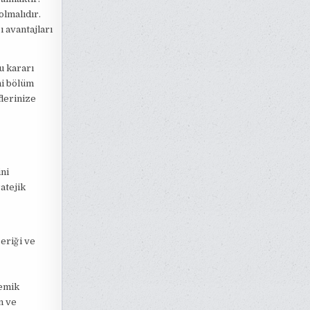
olmalıdır.
 avantajları
u kararı
ni bölüm
lerinize
ini
atejik
çeriği ve
demik
n ve