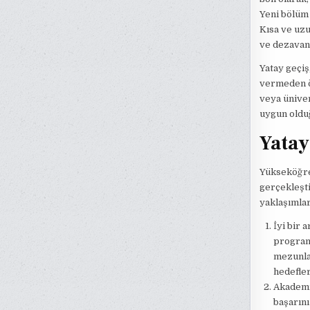
Yeni bölüm 
Kısa ve uzu
ve dezavant
Yatay geçiş
vermeden ön
veya üniver
uygun oldu
Yatay
Yükseköğret
gerçekleşti
yaklaşımları
İyi bir 
programl
mezunlar
hedefler
Akademi
başarını