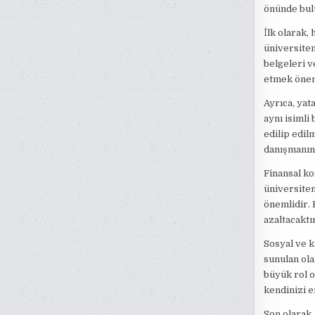
önünde bul
İlk olarak,
üniversiteni
belgeleri v
etmek önem
Ayrıca, yat
aynı isimli
edilip edil
danışmanını
Finansal ko
üniversiten
önemlidir. 
azaltacaktır
Sosyal ve k
sunulan ola
büyük rol o
kendinizi e
Son olarak,