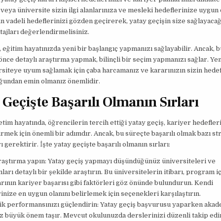
veya üniversite sizin ilgi alanlarınıza ve mesleki hedeflerinize uygun 
n vadeli hedeflerinizi gözden geçirerek, yatay geçişin size sağlayacağı
ajları değerlendirmelisiniz.
, eğitim hayatınızda yeni bir başlangıç yapmanızı sağlayabilir. Ancak, b
ce detaylı araştırma yapmak, bilinçli bir seçim yapmanızı sağlar. Ye
siteye uyum sağlamak için çaba harcamanız ve kararınızın sizin hedef
ğundan emin olmanız önemlidir.
 Geçişte Başarılı Olmanın Sırları
im hayatında, öğrencilerin tercih ettiği yatay geçiş, kariyer hedefler
rmek için önemli bir adımdır. Ancak, bu süreçte başarılı olmak bazı str
 gerektirir. İşte yatay geçişte başarılı olmanın sırları:
araştırma yapın: Yatay geçiş yapmayı düşündüğünüz üniversiteleri ve
arı detaylı bir şekilde araştırın. Bu üniversitelerin itibarı, program i
ının kariyer başarısı gibi faktörleri göz önünde bulundurun. Kendi
inize en uygun olanını belirlemek için seçenekleri karşılaştırın.
k performansınızı güçlendirin: Yatay geçiş başvurusu yaparken aka
z büyük önem taşır. Mevcut okulunuzda derslerinizi düzenli takip edi