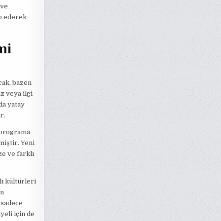
 ve
ip ederek
mi
cak, bazen
z veya ilgi
ada yatay
r.
r programa
miştir. Yeni
e ve farklı
ı kültürleri
en
, sadece
eli için de