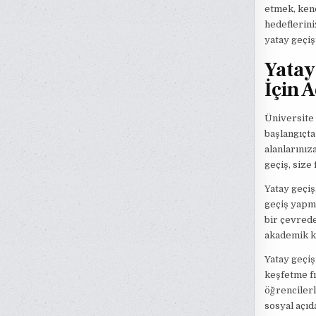
etmek, kend
hedeflerini
yatay geçişt
Yatay
İçin 
Üniversite 
başlangıçta
alanlarınız
geçiş, size
Yatay geçiş
geçiş yapma
bir çevrede
akademik ka
Yatay geçiş
keşfetme fı
öğrencilerl
sosyal açıd