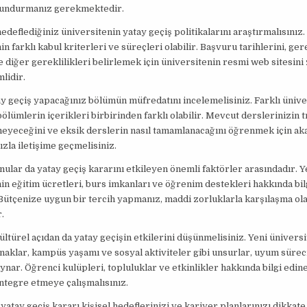
undurmanız gerekmektedir.
 hedeflediğiniz üniversitenin yatay geçiş politikalarını araştırmalısınız
n farklı kabul kriterleri ve süreçleri olabilir. Başvuru tarihlerini, ger
e diğer gereklilikleri belirlemek için üniversitenin resmi web sitesini
lidir.
ay geçiş yapacağınız bölümün müfredatını incelemelisiniz. Farklı üniv
 bölümlerin içerikleri birbirinden farklı olabilir. Mevcut derslerinizin 
meyeceğini ve eksik derslerin nasıl tamamlanacağını öğrenmek için a
zla iletişime geçmelisiniz.
nular da yatay geçiş kararını etkileyen önemli faktörler arasındadır. Y
in eğitim ücretleri, burs imkanları ve öğrenim destekleri hakkında bi
Bütçenize uygun bir tercih yapmanız, maddi zorluklarla karşılaşma olas
.
ültürel açıdan da yatay geçişin etkilerini düşünmelisiniz. Yeni ünivers
naklar, kampüs yaşamı ve sosyal aktiviteler gibi unsurlar, uyum sürec
ynar. Öğrenci kulüpleri, topluluklar ve etkinlikler hakkında bilgi edin
ntegre etmeye çalışmalısınız.
 yatay geçiş kararı kişisel hedeflerinizi ve kariyer planlarınızı dikkate