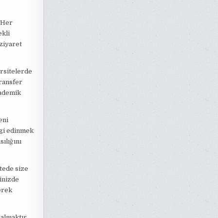
. Her
ekli
 ziyaret
ersitelerde
transfer
kademik
eni
lgi edinmek
ılığını
itede size
inizde
erek
 almaktır.