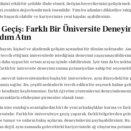
inizi etkili bir şekilde ifade etmek, iletişim becerilerinizi geliştirmek
zi yeniden değerlendirmek önemlidir. Tüm bu adımları dikkatlice tak
e başarılı olabilir ve kariyerinize yeni kapılar açabilirsiniz.
 Geçiş: Farklı Bir Üniversite Deneyi
Adım Atın
hayatı, kişisel ve akademik gelişim açısından bir dönüm noktasıdır. An
 tercih ettiğiniz üniversitede istediğiniz deneyimi yaşayamayabilirsini
a daha uygun bir ortam arayışı içinde olabilirsiniz. İşte tam da bu nokt
 farklı bir üniversite deneyimi sunma potansiyeline sahip bir seçenekti
, mevcut üniversitenizden başka bir üniversiteye, aynı düzeydeki bi
nızı sağlar. Bu, çeşitli nedenlerle tercih edilen bir seçenek haline gel
 kendinizi keşfetmenize, farklı öğretim yöntemlerini deneyimlemeniz
ynaklarla etkileşime girmenize olanak tanır.
in size sunduğu avantajlardan biri de yeni arkadaşlıklar kurma ve farkl
rsatıdır. Farklı bir üniversiteye geçiş yaparak, farklı bölgelerden gel
e tanışır ve onların bakış açılarını, deneyimlerini paylaşabilirsiniz. Bu
an değil, aynı zamanda gelecekteki kariyerinizde ağ oluşturma potansiy