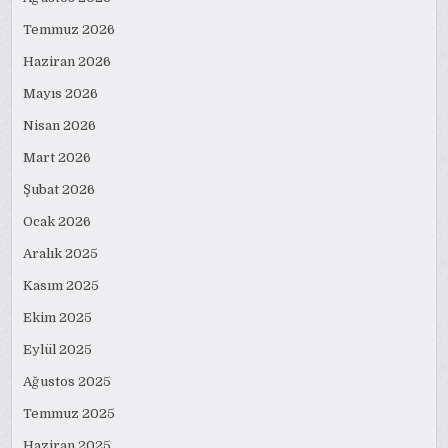
Temmuz 2026
Haziran 2026
Mayıs 2026
Nisan 2026
Mart 2026
Şubat 2026
Ocak 2026
Aralık 2025
Kasım 2025
Ekim 2025
Eylül 2025
Ağustos 2025
Temmuz 2025
Haziran 2025