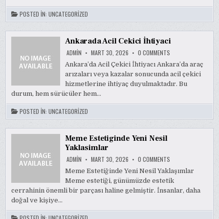
POSTED IN:
UNCATEGORIZED
Ankarada Acil Cekici İhtiyaci
ON
ADMIN
MART 30, 2026
0 COMMENTS
ANKARADA
ACIL
Ankara’da Acil Çekici İhtiyacı Ankara’da araç
CEKICI
arızaları veya kazalar sonucunda acil çekici
İHTIYACI
hizmetlerine ihtiyaç duyulmaktadır. Bu
durum, hem sürücüler hem…
POSTED IN:
UNCATEGORIZED
Meme Estetiginde Yeni Nesil
Yaklasimlar
ON
ADMIN
MART 30, 2026
0 COMMENTS
MEME
ESTETIGINDE
Meme Estetiğinde Yeni Nesil Yaklaşımlar
YENI
Meme estetiği, günümüzde estetik
NESIL
YAKLASIMLAR
cerrahinin önemli bir parçası haline gelmiştir. İnsanlar, daha
doğal ve kişiye…
POSTED IN:
UNCATEGORIZED