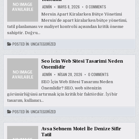
ON
ADMIN
MAYIS 8, 2026
0 COMMENTS
MERSIN
APART
Mersin Apart Kiralarken Bütçe Yönetimi
KIRALARKEN
Mersin’de apart kiralarken bütçe yönetimi,
BUTCE
YONETIMI
tatil planlaması ve maliyet kontrolü açısından kritik öneme
sahiptir. Doğru…
POSTED IN:
UNCATEGORIZED
Seo İcin Web Sitesi Tasarimi Neden
Onemlidir
ON
ADMIN
NISAN 28, 2026
0 COMMENTS
SEO
İCIN
SEO İçin Web Sitesi Tasarımı Neden
WEB
Önemlidir? SEO, web sitenizin
SITESI
TASARIMI
görünürlüğünü artırmak için kritik bir faktördür. İyi bir
NEDEN
ONEMLIDIR
tasarım, kullanıcı…
POSTED IN:
UNCATEGORIZED
Avsa Sebnem Motel İle Denize Sifir
Tatil