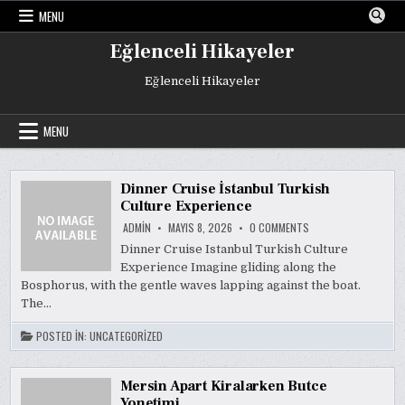
Skip
MENU
to
content
Eğlenceli Hikayeler
Eğlenceli Hikayeler
MENU
Dinner Cruise İstanbul Turkish
Culture Experience
ON
ADMIN
MAYIS 8, 2026
0 COMMENTS
DINNER
CRUISE
Dinner Cruise Istanbul Turkish Culture
İSTANBUL
Experience Imagine gliding along the
TURKISH
CULTURE
Bosphorus, with the gentle waves lapping against the boat.
EXPERIENCE
The…
POSTED IN:
UNCATEGORIZED
Mersin Apart Kiralarken Butce
Yonetimi