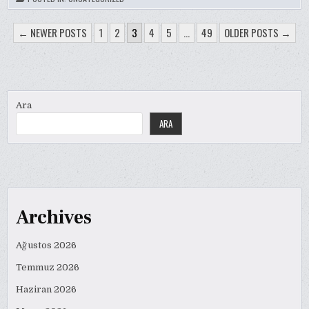
YAZI
← NEWER POSTS
1
2
3
4
5
…
49
OLDER POSTS →
SAYFALAMASI
Ara
ARA
Archives
Ağustos 2026
Temmuz 2026
Haziran 2026