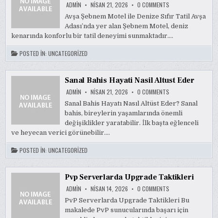
ON
ADMIN
NISAN 21, 2026
0 COMMENTS
AVSA
SEBNEM
Avşa Şebnem Motel ile Denize Sıfır Tatil Avşa
MOTEL
Adası’nda yer alan Şebnem Motel, deniz
İLE
DENIZE
kenarında konforlu bir tatil deneyimi sunmaktadır….
SIFIR
TATIL
POSTED IN:
UNCATEGORIZED
Sanal Bahis Hayati Nasil Altust Eder
ON
ADMIN
NISAN 21, 2026
0 COMMENTS
SANAL
BAHIS
Sanal Bahis Hayatı Nasıl Altüst Eder? Sanal
HAYATI
bahis, bireylerin yaşamlarında önemli
NASIL
ALTUST
değişiklikler yaratabilir. İlk başta eğlenceli
EDER
ve heyecan verici görünebilir….
POSTED IN:
UNCATEGORIZED
Pvp Serverlarda Upgrade Taktikleri
ON
ADMIN
NISAN 14, 2026
0 COMMENTS
PVP
SERVERLARDA
PvP Serverlarda Upgrade Taktikleri Bu
UPGRADE
makalede PvP sunucularında başarı için
TAKTIKLERI