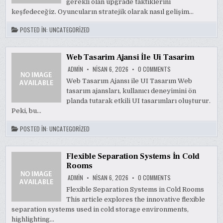
gerekli olan upgrade taktiklerini
keşfedeceğiz. Oyuncuların stratejik olarak nasıl gelişim…
POSTED IN:
UNCATEGORIZED
Web Tasarim Ajansi İle Ui Tasarim
ON
ADMIN
NISAN 6, 2026
0 COMMENTS
WEB
TASARIM
Web Tasarım Ajansı ile UI Tasarım Web
AJANSI
tasarım ajansları, kullanıcı deneyimini ön
İLE
UI
planda tutarak etkili UI tasarımları oluşturur.
TASARIM
Peki, bu…
POSTED IN:
UNCATEGORIZED
Flexible Separation Systems İn Cold
Rooms
ON
ADMIN
NISAN 6, 2026
0 COMMENTS
FLEXIBLE
SEPARATION
Flexible Separation Systems in Cold Rooms
SYSTEMS
This article explores the innovative flexible
İN
COLD
separation systems used in cold storage environments,
ROOMS
highlighting…